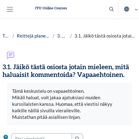
Siirry pääsisältöön
JYU Online Courses
Vaihda hakusy
Sivupaneeli
Työpöytä
Reittejä planetaariseen hyvinvointiin lv. 25-26
3. Reitit ja kartat
3.1. Jäikö tästä osiosta jotain mieleen, mitä haluaisit kommentoida? Vapaaehtoinen.
3.1. Jäikö tästä osiosta jotain mieleen, mitä
haluaisit kommentoida? Vapaaehtoinen.
Suorituksen vaatimukset
Tämä keskustelu on vapaaehtoinen.
Mikäli haluat, voit jakaa ajatuksiasi muiden
kurssilaisten kanssa. Huomaa, että viestisi näkyy
kaikille näillä sivuilla vieraileville.
Muistathan pitää asiallisen linjan.
Etsi viesteistä