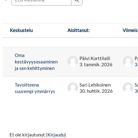
Etsi viesteistä
Keskustelu
Aloittanut:
Viimeis
Tilanne
Lista keskusteluista. Näytetään 2 / 2 kesku
Oma
Päivi Korttilalli
P
kestävyysosaaminen
3. tammik. 2026
3
ja sen kehittyminen
Tavoitteena
Sari Lehikoinen
S
30. huhtik. 2026
3
suurempi ymmärrys
Et ole kirjautunut (
Kirjaudu
)