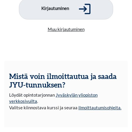
Kirjautuminen
Muu kirjautuminen
Mistä voin ilmoittautua ja saada
JYU-tunnuksen?
Löydät opintotarjonnan
Jyväskylän yliopiston
verkkosivuilta
.
Valitse kiinnostava kurssi ja seuraa
ilmoittautumisohjeita.