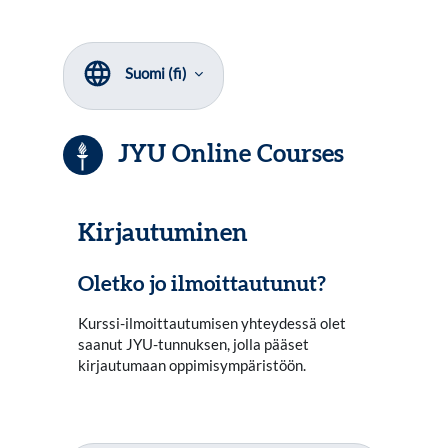
Siirry pääsisältöön
Suomi ‎(fi)‎
JYU Online Courses
Kirjautuminen
Oletko jo ilmoittautunut?
Kurssi-ilmoittautumisen yhteydessä olet
saanut JYU-tunnuksen, jolla pääset
kirjautumaan oppimisympäristöön.
Klikkaa painiketta alta ja aloita opiskelu!