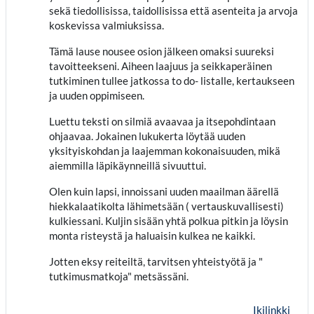
sekä tiedollisissa, taidollisissa että asenteita ja arvoja
koskevissa valmiuksissa.
Tämä lause nousee osion jälkeen omaksi suureksi
tavoitteekseni. Aiheen laajuus ja seikkaperäinen
tutkiminen tullee jatkossa to do- listalle, kertaukseen
ja uuden oppimiseen.
Luettu teksti on silmiä avaavaa ja itsepohdintaan
ohjaavaa. Jokainen lukukerta löytää uuden
yksityiskohdan ja laajemman kokonaisuuden, mikä
aiemmilla läpikäynneillä sivuuttui.
Olen kuin lapsi, innoissani uuden maailman äärellä
hiekkalaatikolta lähimetsään ( vertauskuvallisesti)
kulkiessani. Kuljin sisään yhtä polkua pitkin ja löysin
monta risteystä ja haluaisin kulkea ne kaikki.
Jotten eksy reiteiltä, tarvitsen yhteistyötä ja "
tutkimusmatkoja" metsässäni.
Ikilinkki