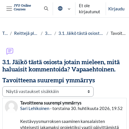
Siirry pääsisältöön
Et ole
JYU Online
Kirjaudu
Courses
Vaihda hakusyöttöä
kirjautunut
Sivupaneeli
Työpöytä
Reittejä planetaariseen hyvinvointiin lv. 25-26
3. Reitit ja kartat
3.1. Jäikö tästä osiosta jotain mieleen, mitä haluaisit kommentoida? Vapaaehtoinen.
Tavoitteena suurempi ymmärrys
3.1. Jäikö tästä osiosta jotain mieleen, mitä
haluaisit kommentoida? Vapaaehtoinen.
Tavoitteena suurempi ymmärrys
Näytön tila
Tavoitteena suurempi ymmärrys
Vastausten määrä: 0
Sari Lehikoinen
-
torstaina 30. huhtikuuta 2026, 19.52
Kestävyysmurroksen saaminen kansalaisten
yhteisesti jakamaksi projektiksi vaatii päivittämistä