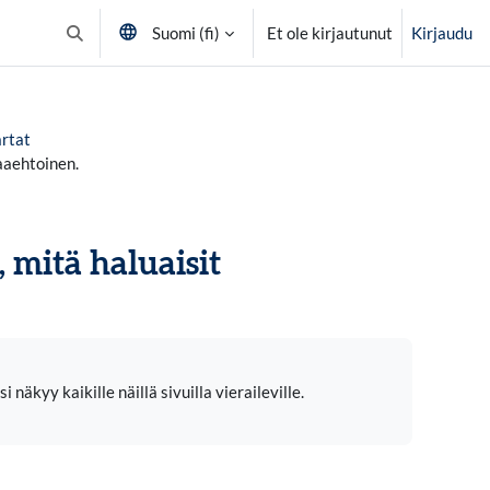
Suomi ‎(fi)‎
Et ole kirjautunut
Kirjaudu
Vaihda hakusyöttöä
artat
aaehtoinen.
, mitä haluaisit
näkyy kaikille näillä sivuilla vieraileville.