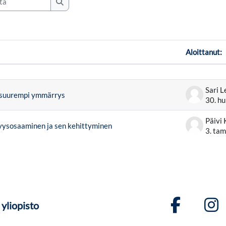
Etsi viesteistä
Aloittanut:
teluista. Näytetään 2 / 2 keskusteluista
Sari L
 suurempi ymmärrys
30. hu
Päivi 
ysosaaminen ja sen kehittyminen
3. ta
yliopisto