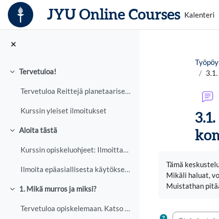
Siirry pääsisältöön
JYU Online Courses
Kalenteri
Työpöy
Tervetuloa!
3.1.
Tiivistä
Tervetuloa Reittejä planetaariseen hyvinvointiin -...
Kurssin yleiset ilmoitukset
3.1
Aloita tästä
kom
Tiivistä
Kurssin opiskeluohjeet: Ilmoittaudu kurssille täst...
Suorituksen vaa
Tämä keskustelu
Ilmoita epäasiallisesta käytöksestä
Mikäli haluat, vo
Muistathan pitää 
1. Mikä murros ja miksi?
Tiivistä
Tervetuloa opiskelemaan. Katso alkuun lyhyt esitte...
Etsi viesteistä