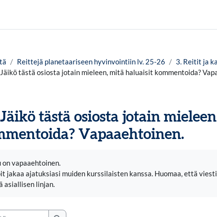
tä
Reittejä planetaariseen hyvinvointiin lv. 25-26
3. Reitit ja k
 Jäikö tästä osiosta jotain mieleen, mitä haluaisit kommentoida? Vap
. Jäikö tästä osiosta jotain mieleen
mentoida? Vapaaehtoinen.
timukset
 on vapaaehtoinen.
it jakaa ajatuksiasi muiden kurssilaisten kanssa. Huomaa, että viestisi 
asiallisen linjan.