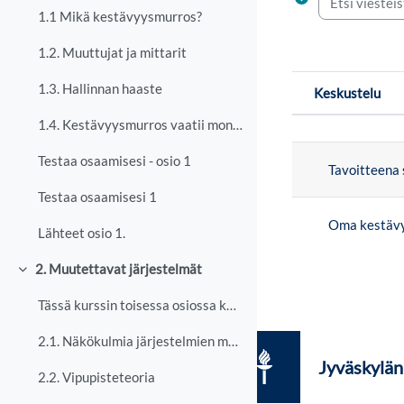
1.1 Mikä kestävyysmurros?
1.2. Muuttujat ja mittarit
1.3. Hallinnan haaste
Keskustelu
Tilanne
1.4. Kestävyysmurros vaatii moninaisuutta
Lista keskus
Testaa osaamisesi - osio 1
Tavoitteena
Testaa osaamisesi 1
Oma kestävy
Lähteet osio 1.
2. Muutettavat järjestelmät
Tiivistä
Tässä kurssin toisessa osiossa keskitymme erityise...
2.1. Näkökulmia järjestelmien muuttumiseen
Jyväskylän 
2.2. Vipupisteteoria