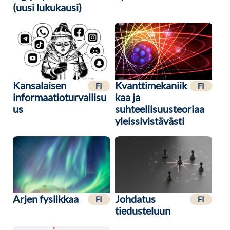
(uusi lukukausi)
Kansalaisen
Kvanttimekaniik
FI
FI
informaatioturvallisu
kaa ja
us
suhteellisuusteoriaa
yleissivistävästi
Arjen fysiikkaa
Johdatus
FI
FI
tiedusteluun