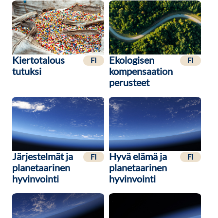
Kiertotalous
Ekologisen
FI
FI
tutuksi
kompensaation
perusteet
Järjestelmät ja
Hyvä elämä ja
FI
FI
planetaarinen
planetaarinen
hyvinvointi
hyvinvointi