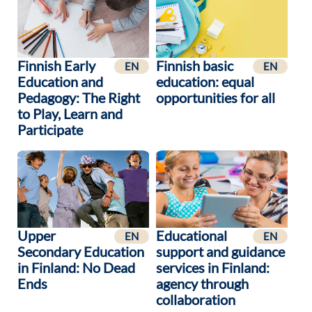
Finnish Early
Finnish basic
EN
EN
Education and
education: equal
Pedagogy: The Right
opportunities for all
to Play, Learn and
Participate
Upper
Educational
EN
EN
Secondary Education
support and guidance
in Finland: No Dead
services in Finland:
Ends
agency through
collaboration