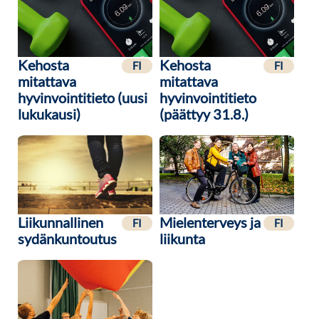
Kehosta
Kehosta
FI
FI
mitattava
mitattava
hyvinvointitieto (uusi
hyvinvointitieto
lukukausi)
(päättyy 31.8.)
Liikunnallinen
Mielenterveys ja
FI
FI
sydänkuntoutus
liikunta