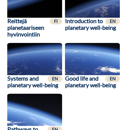
Reittejä
Introduction to
FI
EN
planetaariseen
planetary well-being
hyvinvointiin
Systems and
Good life and
EN
EN
planetary well-being
planetary well-being
Pathways to
EN