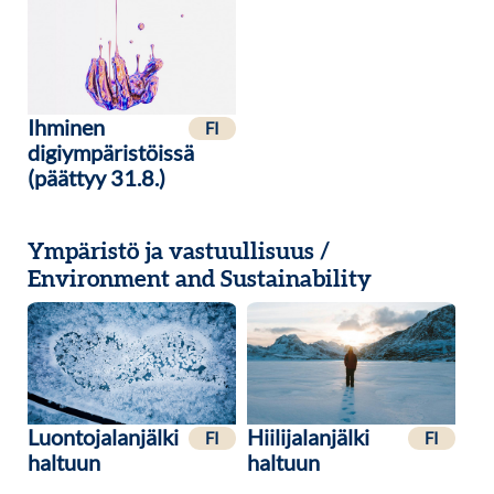
Ihminen
FI
digiympäristöissä
(päättyy 31.8.)
Ympäristö ja vastuullisuus /
Environment and Sustainability
Luontojalanjälki
Hiilijalanjälki
FI
FI
haltuun
haltuun