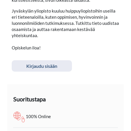
kurssiesitteestä, sivun oikeasta laidasta.
Jyväskylän yliopisto kuuluu huippuyliopistoihin useilla
eri tieteenaloilla, kuten oppimisen, hyvinvoinnin ja
luonnonilmiöiden tutkimuksessa. Tutkittu tieto uudistaa
osaamista ja auttaa rakentamaan kestävää
yhteiskuntaa.
Opiskelun iloa!
Kirjaudu sisään
Suoritustapa
100% Online