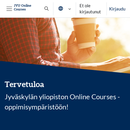
Siirry pääsisältöön
Et ole
JYU Online
Kirjaudu
Courses
Vaihda hakusyöttöä
kirjautunut
Sivupaneeli
Tervetuloa
Jyväskylän yliopiston Online Courses -
oppimisympäristöön!