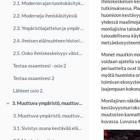
Ihmiskeskeisen ke
2.1. Modernin ajan luontokäsityksiä
tutkimuksessa. Pl
huomioon kestävyyd
2.2. Moderneja ihmiskäsityksiä
yhdessä maailmoja,
2.3. Ympäristöajattelun ja ympäristön arvottamisen muutoksia
monilajisina talou
taloudellisena käy
2.4. Ihmisen eläinsuhteen historiaa
metsäekosysteemiä 
2.5. Onko ihmiskeskeisyys väistämätöntä?
Monet muutkin moni
voidaan ajatella va
Testaa osaamisesi - osio 2
periaatteita ovat l
myötä huomiota on 
Testaa osaamisesi 2
toimivan ekosystee
laajempaan kokonai
Lähteet osio 2.
Monilajinen näkök
3. Muuttuva ympäristö, muuttuva tieto
Collapse
kestävyysmurrokse
muutosten kannalta
3. Muuttuva ympäristö, muuttuva tieto Ympäristökri...
kuvassa. Luvussa 4
3.1. Sivistys osana kestävää elämäntapaa?