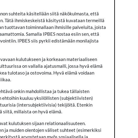
non suhteita käsitellään siitä näkökulmasta, että
än. Tätä ihmiskeskeistä käsitystä kuvataan termeillä
 tuottavan toiminnallaan ihmisille palveluita, joista
vaamattomia. Samalla IPBES nostaa esiin sen, että
vointiin. IPBES siis pyrkii edistämään monilajista
asvavaan kulutukseen ja korkeaan materiaaliseen
ttuurissa on vallalla ajatusmalli, jossa hyvä elämä
kea tulotaso ja ostovoima. Hyvä elämä voidaan
iikaa.
tehtävä onkin mahdollistaa ja tukea tällaisten
toihin kuuluu yksilöllisten (subjektiivisten)
uurisia (intersubjektiivisia) tekijöitä. Etenkin
ä siitä, millaista on hyvä elämä.
uvat kulutuksen sijaan relationaalisuuteen.
en ja muiden olentojen väliset suhteet (esimerkiksi
merkitystä arvostetaan myös sosiaalisella ja