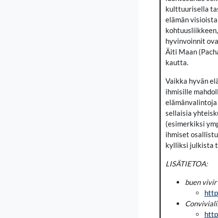
kulttuurisella t
elämän visioista
kohtuusliikkeen,
hyvinvoinnit ova
Äiti Maan (Pacha
kautta.
Vaikka hyvän elä
ihmisille mahdol
elämänvalintoja 
sellaisia yhteis
(esimerkiksi ymp
ihmiset osallist
kylliksi julkista t
LISÄTIETOA:
buen vivir
http
Convivial
http