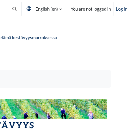
English ‎(en)‎
You are not logged in
Log in
Toggle search input
 elämä kestävyysmurroksessa