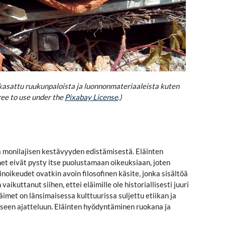
 kasattu ruukunpaloista ja luonnonmateriaaleista kuten
Free to use under the
Pixabay License
.)
ä monilajisen kestävyyden edistämisestä. Eläinten
met eivät pysty itse puolustamaan oikeuksiaan, joten
noikeudet ovatkin avoin filosofinen käsite, jonka sisältöä
ikuttanut siihen, ettei eläimille ole historiallisesti juuri
imet on länsimaisessa kulttuurissa suljettu etiikan ja
iseen ajatteluun. Eläinten hyödyntäminen ruokana ja