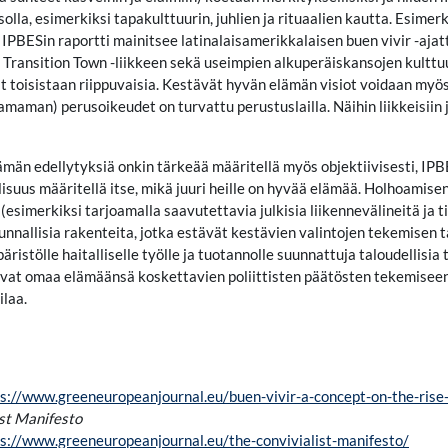
asolla, esimerkiksi tapakulttuurin, juhlien ja rituaalien kautta. Esime
 IPBESin raportti mainitsee latinalaisamerikkalaisen buen vivir -ajatt
 Transition Town -liikkeen sekä useimpien alkuperäiskansojen kulttuu
t toisistaan riippuvaisia. Kestävät hyvän elämän visiot voidaan myös
maman) perusoikeudet on turvattu perustuslailla. Näihin liikkeisiin ja
män edellytyksiä onkin tärkeää määritellä myös objektiivisesti, IPBE
lisuus määritellä itse, mikä juuri heille on hyvää elämää. Holhoamisen 
(esimerkiksi tarjoamalla saavutettavia julkisia liikennevälineitä ja 
kunnallisia rakenteita, jotka estävät kestävien valintojen tekemise
äristölle haitalliselle työlle ja tuotannolle suunnattuja taloudellisia
uvat omaa elämäänsä koskettavien poliittisten päätösten tekemiseen
ilaa.
s://www.greeneuropeanjournal.eu/buen-vivir-a-concept-on-the-rise
ist Manifesto
s://www.greeneuropeanjournal.eu/the-convivialist-manifesto/