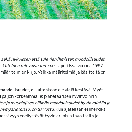
a
sekä nykyisten että tulevien ihmisten mahdollisuudet
on
Yhteinen tulevaisuutemme
-raportissa vuonna 1987.
ääritelmien kirjo. Vaikka määritelmiä ja käsitteitä on
a.
mahdollisuudet, ei kuitenkaan ole vielä kestävä. Myös
uu paljon korkeammalle: planetaarisen hyvinvoinnin
ten ja muunlajisen elämän mahdollisuudet hyvinvointiin ja
inympäristöissä, on turvattu
. Kun ajatellaan esimerkiksi
tävyys edellyttävät hyvin erilaisia tavoitteita ja