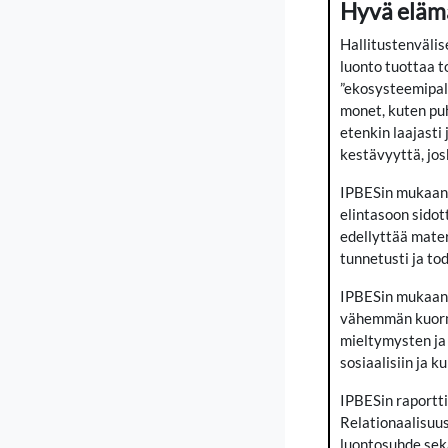
Hyvä eläm
Hallitustenvälis
luonto tuottaa t
”ekosysteemipalv
monet, kuten puh
etenkin laajasti
kestävyyttä, jos
IPBESin mukaan 
elintasoon sidot
edellyttää mate
tunnetusti ja to
IPBESin mukaan p
vähemmän kuormi
mieltymysten ja y
sosiaalisiin ja k
IPBESin raportti
Relationaalisuus
luontosuhde sekä