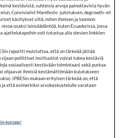
rkkeinä kestävistä, suhteisia arvoja painottavista hyvän
elun, Convivialist Manifesto -julistuksen, degrowth- eli
riset käsitykset siitä, miten ihmisen ja luonnon
 nivoa osaksi lainsäädäntöä, kuten Ecuadorissa, jossa
 ajattelutapoihin voit tutustua alla olevien linkkien
Sin raportti muistuttaa, että on tärkeää jättää
sijaan poliittiset instituutiot voivat tukea kestäviä
tiloja sosiaalisesti kestävään toimintaan) sekä purkaa
n tai ohjaavat ihmisiä kestämättömään kulutukseen
 tukia). IPBESin mukaan erityisen tärkeää on, että
 ja että esimerkiksi arvokeskustelulle varataan
-in-europe/