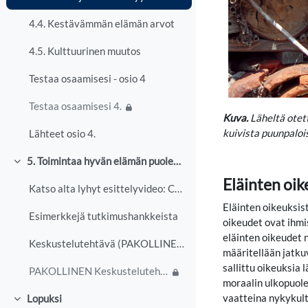
4.4. Kestävämmän elämän arvot
4.5. Kulttuurinen muutos
Testaa osaamisesi - osio 4
Testaa osaamisesi 4.
Kuva.
Läheltä otet
kuivista puunpalois
Lähteet osio 4.
5. Toimintaa hyvän elämän puolesta
Collapse
Eläinten oik
Katso alta lyhyt esittelyvideo: Cannot display thi...
Eläinten oikeuksis
Esimerkkejä tutkimushankkeista
oikeudet ovat ihmi
eläinten oikeudet n
Keskustelutehtävä (PAKOLLINEN)
määritellään jatkuv
sallittu oikeuksia 
PAKOLLINEN Keskustelutehtävä
moraalin ulkopuole
vaatteina nykykultt
Lopuksi
Collapse