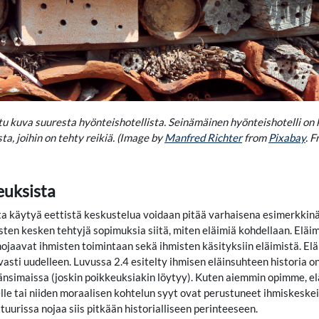
tu kuva suuresta hyönteishotellista. Seinämäinen hyönteishotelli on
ta, joihin on tehty reikiä. (Image by
Manfred Richter
from
Pixabay
. 
euksista
ta käytyä eettistä keskustelua voidaan pitää varhaisena esimerkkin
sten kesken tehtyjä sopimuksia siitä, miten eläimiä kohdellaan. Eläi
ojaavat ihmisten toimintaan sekä ihmisten käsityksiin eläimistä. Eläi
asti uudelleen. Luvussa 2.4 esitelty ihmisen eläinsuhteen historia on va
länsimaissa (joskin poikkeuksiakin löytyy). Kuten aiemmin opimme, elä
lle tai niiden moraalisen kohtelun syyt ovat perustuneet ihmiskeske
uurissa nojaa siis pitkään historialliseen perinteeseen.