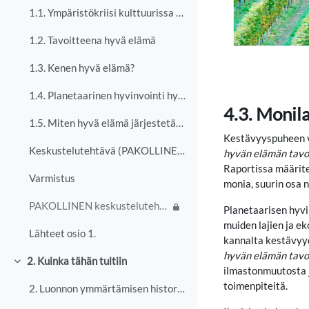
1.1. Ympäristökriisi kulttuurissa ja yhteiskunnassa
1.2. Tavoitteena hyvä elämä
1.3. Kenen hyvä elämä?
1.4. Planetaarinen hyvinvointi hyvän elämän edellytyksenä
4.3. Monil
1.5. Miten hyvä elämä järjestetään?
Kestävyyspuheen va
Keskustelutehtävä (PAKOLLINEN)
hyvän elämän tavoi
Raportissa määrite
Varmistus
monia, suurin osa 
PAKOLLINEN keskustelutehtävä omia valintoja rajoittavista rakenteista.
Planetaarisen hyvi
muiden lajien ja e
Lähteet osio 1.
kannalta kestävyyd
hyvän elämän tavoit
2. Kuinka tähän tultiin
Collapse
ilmastonmuutosta j
toimenpiteitä.
2. Luonnon ymmärtämisen historiaa Kun puhumme luon...