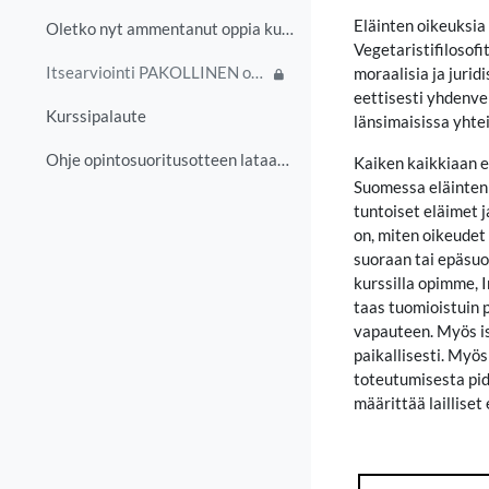
Eläinten oikeuksia 
Oletko nyt ammentanut oppia kurssisisällöistä ja s...
Vegetaristifiloso
Itsearviointi PAKOLLINEN osa kurssisuoritusta - saatavilla 30.9.2027 saakka
moraalisia ja jurid
eettisesti yhdenve
Kurssipalaute
länsimaisissa yhte
Ohje opintosuoritusotteen lataamiseen todistukseksi
Kaiken kaikkiaan e
Suomessa eläinten 
tuntoiset eläimet j
on, miten oikeudet
suoraan tai epäsuo
kurssilla opimme, I
taas tuomioistuin p
vapauteen. Myös is
paikallisesti. Myös
toteutumisesta pide
määrittää lailliset