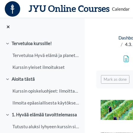
Skip to main content
JYU Online Courses
Calendar
Dashbo
Tervetuloa kurssille!
4.3.
Collapse
Tervetuloa Hyvä elämä ja planetaarinen hyvinvointi...
Kurssin yleiset ilmoitukset
Completion req
Aloita tästä
Mark as done
Collapse
Kurssin opiskeluohjeet: Ilmoittaudu kurssille täst...
Ilmoita epäasiallisesta käytöksestä
1. Hyvää elämää tavoittelemassa
Collapse
Tutustu aluksi lyhyeen kurssin sisältöön johdattel...