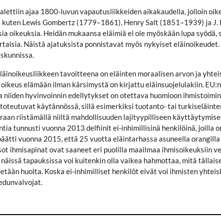
alettiin ajaa 1800-luvun vapautusliikkeiden aikakaudella, jolloin oikeu
fit kuten Lewis Gombertz (1779–1861), Henry Salt (1851–1939) ja J
isia oikeuksia. Heidän mukaansa eläimiä ei ole myöskään lupa syödä, si
rtaisia. Näistä ajatuksista ponnistavat myös nykyiset eläinoikeudet
iskunnissa.
läinoikeusliikkeen tavoitteena on eläinten moraalisen arvon ja yht
oikeus elämään ilman kärsimystä on kirjattu eläinsuojelulakiin. EU:
a niiden hyvinvoinnin edellytykset on otettava huomioon ihmistoiminna
 toteutuvat käytännössä, sillä esimerkiksi tuotanto- tai turkiseläint
raan riistämällä niiltä mahdollisuuden lajityypilliseen käyttäytymis
ntia tunnusti vuonna 2013 delfiinit ei-inhimillisinä henkilöinä, joilla
äätti vuonna 2015, että 25 vuotta eläintarhassa asuneella orangilla 
ot ihmisapinat ovat saaneet eri puolilla maailmaa ihmisoikeuksiin ver
 näissä tapauksissa voi kuitenkin olla vaikea hahmottaa, mitä tällai
tään huolta. Koska ei-inhimilliset henkilöt eivät voi ihmisten yhteisk
 edunvalvojat.