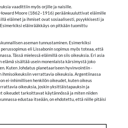
ksia vaadittiin myös orjille ja naisille.
. Howard Moore (1862–1916) peräänkuuluttivat eläimille
llä eläimet ja ihmiset ovat sosiaalisesti, psyykkisesti ja
. Esimerkiksi eläinrääkkäys on pitkään tuomittu
eiskunnallisen aseman tunnustaminen. Esimerkiksi
n perussopimus eli Lissabonin sopimus myös toteaa, että
ssa. Tässä mielessä eläimillä on siis oikeuksia. Eri asia
en elämä sisältää usein monenlaista kärsimystä joko
een. Kuten Johdatus planetaariseen hyvinvointiin -
 on ihmisoikeuksiin verrattavia oikeuksia. Argentiinassa
on ei-inhimillisen henkilön oikeudet, kuten oikeus
rattavia oikeuksia, joskin yksittäistapauksin ja
set oikeudet tarkoittavat käytännössä ja miten niiden
unnassa edustaa itseään, on ehdotettu, että niille pitäisi