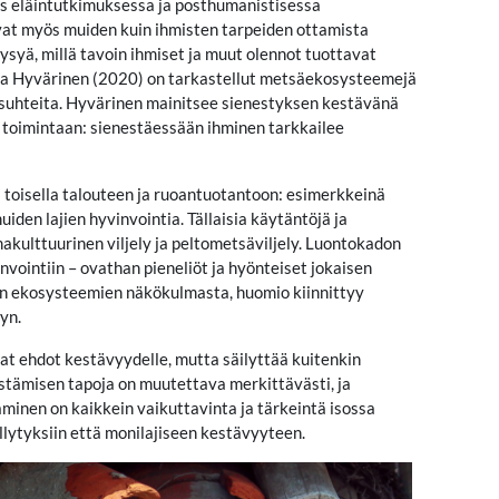
s eläintutkimuksessa ja posthumanistisessa
vat myös muiden kuin ihmisten tarpeiden ottamista
yä, millä tavoin ihmiset ja muut olennot tuottavat
eta Hyvärinen (2020) on tarkastellut metsäekosysteemejä
iä suhteita. Hyvärinen mainitsee sienestyksen kestävänä
n toimintaan: sienestäessään ihminen tarkkailee
 toisella talouteen ja ruoantuotantoon: esimerkkeinä
uiden lajien hyvinvointia. Tällaisia käytäntöjä ja
makulttuurinen viljely ja peltometsäviljely. Luontokadon
vointiin – ovathan pieneliöt ja hyönteiset jokaisen
an ekosysteemien näkökulmasta, huomio kiinnittyy
yn.
t ehdot kestävyydelle, mutta säilyttää kuitenkin
tämisen tapoja on muutettava merkittävästi, ja
aminen on kaikkein vaikuttavinta ja tärkeintä isossa
lytyksiin että monilajiseen kestävyyteen.