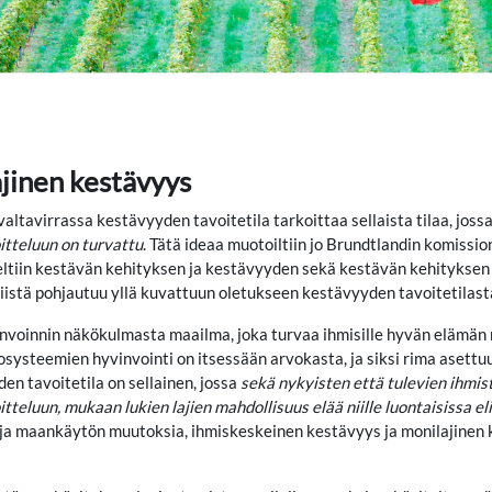
ajinen kestävyys
ltavirrassa kestävyyden tavoitetila tarkoittaa sellaista tilaa, joss
tteluun on turvattu
. Tätä ideaa muotoiltiin jo Brundtlandin komissi
ltiin kestävän kehityksen ja kestävyyden sekä kestävän kehityksen m
niistä pohjautuu yllä kuvattuun oletukseen kestävyyden tavoitetilast
nvoinnin näkökulmasta maailma, joka turvaa ihmisille hyvän elämän 
kosysteemien hyvinvointi on itsessään arvokasta, ja siksi rima asett
en tavoitetila on sellainen, jossa
sekä nykyisten että tulevien ihmis
teluun, mukaan lukien lajien mahdollisuus elää niille luontaisissa el
a maankäytön muutoksia, ihmiskeskeinen kestävyys ja monilajinen kes