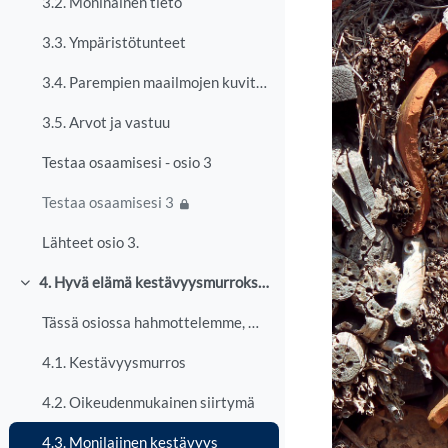
3.2. Moninainen tieto
3.3. Ympäristötunteet
3.4. Parempien maailmojen kuvittelu
3.5. Arvot ja vastuu
Testaa osaamisesi - osio 3
Testaa osaamisesi 3
Lähteet osio 3.
4. Hyvä elämä kestävyysmurroksessa
Collapse
Tässä osiossa hahmottelemme, miltä hyvä elämä kest...
4.1. Kestävyysmurros
4.2. Oikeudenmukainen siirtymä
4.3. Monilajinen kestävyys