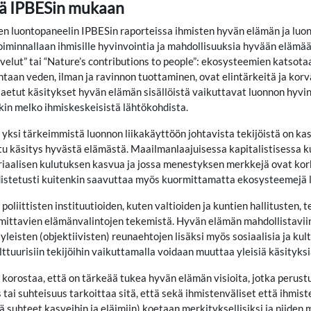
ä IPBESin mukaan
en luontopaneelin IPBESin raporteissa ihmisten hyvän elämän ja luon
oiminnallaan ihmisille hyvinvointia ja mahdollisuuksia hyvään elämä
elut” tai “Nature’s contributions to people”: ekosysteemien katsotaan
taan veden, ilman ja ravinnon tuottaminen, ovat elintärkeitä ja kor
 jaetut käsitykset hyvän elämän sisällöistä vaikuttavat luonnon hyvin
kin melko ihmiskeskeisistä lähtökohdista.
yksi tärkeimmistä luonnon liikakäyttöön johtavista tekijöistä on k
tu käsitys hyvästä elämästä. Maailmanlaajuisessa kapitalistisessa kul
riaalisen kulutuksen kasvua ja jossa menestyksen merkkejä ovat kor
distetusti kuitenkin saavuttaa myös kuormittamatta ekosysteemejä l
oliittisten instituutioiden, kuten valtioiden ja kuntien hallitusten, 
ttavien elämänvalintojen tekemistä. Hyvän elämän mahdollistaviin eh
leisten (objektiivisten) reunaehtojen lisäksi myös sosiaalisia ja kultt
ulttuurisiin tekijöihin vaikuttamalla voidaan muuttaa yleisiä käsityksi
 korostaa, että on tärkeää tukea hyvän elämän visioita, jotka perust
 tai suhteisuus tarkoittaa sitä, että sekä ihmistenväliset että ihmist
 suhteet kasveihin ja eläimiin) koetaan merkityksellisiksi ja niiden 