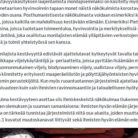
stävyyskäsityksen laajentamista monilajisemmaksi on käsitelty myö
anetaarisen hyvinvoinnin tapaan monet näistä näkökulmista korosta
en osana. Posthumanistisesta näkökulmasta voidaan esimerkiksi kys
 joissa kaikilla on mahdollisuus kestävään elämään. Esimerkiksi Pi
ksina, joissa tuotetaan toimeentuloa, hyvinvointia ja merkityksellis
täntönä, joka osallistuu monilajisten elämää ylläpitävien verkostoje
ja toimii yhteistyössä sen kanssa.
lajista kestävyyttä edistävät ajattelutavat kytkeytyvät tavalla tai
ikkapa viljelykäytäntöjä ja -periaatteita, joissa pyritään lisäämään m
uonnonmukainen viljely, biodynaaminen viljely, uudistava viljely, per
kiinnitetty erityisesti maaperäeliöstön ja pölyttäjähyönteisten hyvin
min perustekijöitä. Kun myös ruoantuotannon järjestelmiä ajatella
suuteen kuin vain ihmisten ravinnonsaantiin ja taloudelliseen hyöty
ulma kestävyyteen asettaa siis ihmiskeskeistä näkökulmaa tiukemma
n olemuksen ja suunnan samanlaisena: ihmisten hyvän elämän järjes
 on tärkeää tunnistaa järjestelmistä niitä osa-alueita, joiden muutt
.1 kuvatut muutoskanavat liittyvät sekä ihmisten hyvän elämän edel