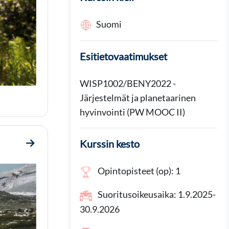
Suomi
Esitietovaatimukset
WISP1002/BENY2022 -
Järjestelmät ja planetaarinen
hyvinvointi (PW MOOC II)
Kurssin kesto
Mene osioon 2. Kuinka tähän tultiin
Opintopisteet (op): 1
Suoritusoikeusaika: 1.9.2025-
30.9.2026