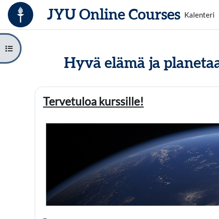
Siirry pääsisältöön
JYU Online Courses
Kalenteri
Avaa kurssisisältö
Hyvä elämä ja planeta
Osion ääriviiva
Tervetuloa kurssille!