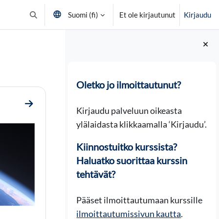
Suomi ‎(fi)‎
Et ole kirjautunut
Kirjaudu
Vaihda hakusyöttöä
Lohkot
Oletko jo ilmoittautunut?
Mene osioon Tervetuloa kurssille!
Kirjaudu palveluun oikeasta
ylälaidasta klikkaamalla ‘Kirjaudu’.
Kiinnostuitko kurssista?
Haluatko suorittaa kurssin
tehtävät?
Pääset ilmoittautumaan kurssille
ilmoittautumissivun kautta
.