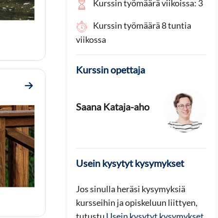
Kurssin työmäärä viikoissa: 3
Kurssin työmäärä 8 tuntia
viikossa
Kurssin opettaja
Mene osioon 3. Muuttuva ympäristö, muuttuva tieto
Saana Kataja-aho
Usein kysytyt kysymykset
Jos sinulla heräsi kysymyksiä
kursseihin ja opiskeluun liittyen,
tutustu
Usein kysytyt kysymykset