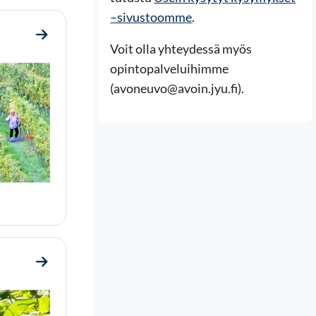
–sivustoomme
.
Mene osioon 4. Hyvä elämä kestävyysmurroksessa
Voit olla yhteydessä myös
opintopalveluihimme
(avoneuvo@avoin.jyu.fi).
Mene osioon 5. Toimintaa hyvän elämän puolesta