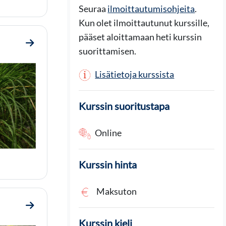
Seuraa
ilmoittautumisohjeita
.
Kun olet ilmoittautunut kurssille,
pääset aloittamaan heti kurssin
Mene osioon Aloita tästä
suorittamisen.
Lisätietoja kurssista
Kurssin suoritustapa
Online
Kurssin hinta
Maksuton
Mene osioon 1. Hyvää elämää tavoittelemassa
Kurssin kieli