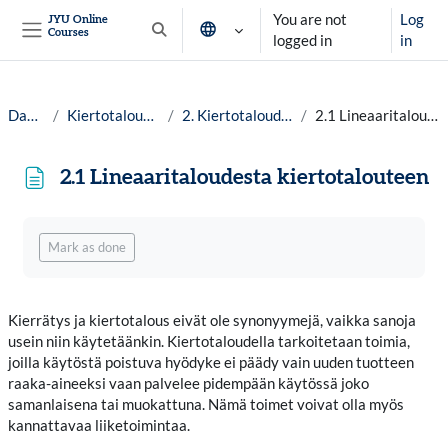
Skip to main content
You are not
Log
JYU Online
Courses
Toggle search input
logged in
in
Side panel
Dashboard
Kiertotalous tutuksi lv. 25-26
2. Kiertotalouden perusperiaatteet
2.1 Lineaaritaloudesta kiertotalouteen
2.1 Lineaaritaloudesta kiertotalouteen
Completion requirements
Mark as done
Kierrätys ja kiertotalous eivät ole synonyymejä, vaikka sanoja
usein niin käytetäänkin. Kiertotaloudella tarkoitetaan toimia,
joilla käytöstä poistuva hyödyke ei päädy vain uuden tuotteen
raaka-aineeksi vaan palvelee pidempään käytössä joko
samanlaisena tai muokattuna. Nämä toimet voivat olla myös
kannattavaa liiketoimintaa.