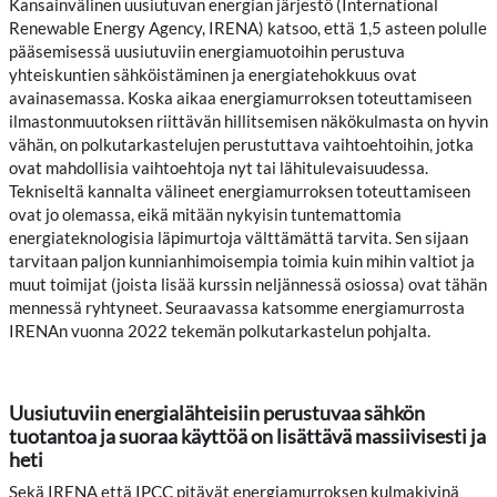
Kansainvälinen uusiutuvan energian järjestö (International
Renewable Energy Agency, IRENA) katsoo, että 1,5 asteen polulle
pääsemisessä uusiutuviin energiamuotoihin perustuva
yhteiskuntien sähköistäminen ja energiatehokkuus ovat
avainasemassa. Koska aikaa energiamurroksen toteuttamiseen
ilmastonmuutoksen riittävän hillitsemisen näkökulmasta on hyvin
vähän, on polkutarkastelujen perustuttava vaihtoehtoihin, jotka
ovat mahdollisia vaihtoehtoja nyt tai lähitulevaisuudessa.
Tekniseltä kannalta välineet energiamurroksen toteuttamiseen
ovat jo olemassa, eikä mitään nykyisin tuntemattomia
energiateknologisia läpimurtoja välttämättä tarvita. Sen sijaan
tarvitaan paljon kunnianhimoisempia toimia kuin mihin valtiot ja
muut toimijat (joista lisää kurssin neljännessä osiossa) ovat tähän
mennessä ryhtyneet. Seuraavassa katsomme energiamurrosta
IRENAn vuonna 2022 tekemän polkutarkastelun pohjalta.
Uusiutuviin energialähteisiin perustuvaa sähkön
tuotantoa ja suoraa käyttöä on lisättävä massiivisesti ja
heti
Sekä IRENA että IPCC pitävät energiamurroksen kulmakivinä