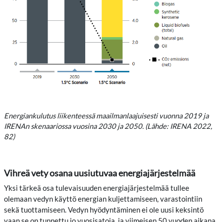
Energiankulutus liikenteessä maailmanlaajuisesti vuonna 2019 ja
IRENAn skenaariossa vuosina 2030 ja 2050. (Lähde: IRENA 2022,
82)
Vihreä vety osana uusiutuvaa energiajärjestelmää
Yksi tärkeä osa tulevaisuuden energiajärjestelmää tullee
olemaan vedyn käyttö energian kuljettamiseen, varastointiin
sekä tuottamiseen. Vedyn hyödyntäminen ei ole uusi keksintö
vaan se on tunnettu jo vuosisatoja, ja viimeisen 50 vuoden aikana