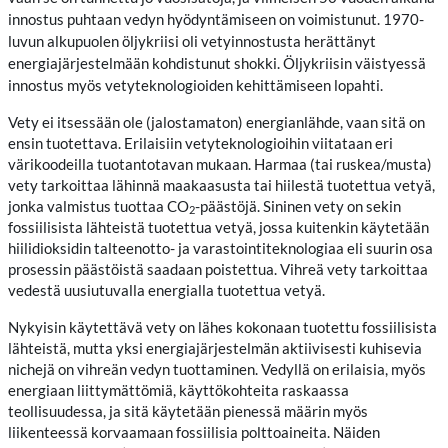
innostus puhtaan vedyn hyödyntämiseen on voimistunut. 1970-
luvun alkupuolen öljykriisi oli vetyinnostusta herättänyt
energiajärjestelmään kohdistunut shokki. Öljykriisin väistyessä
innostus myös vetyteknologioiden kehittämiseen lopahti.
Vety ei itsessään ole (jalostamaton) energianlähde, vaan sitä on
ensin tuotettava. Erilaisiin vetyteknologioihin viitataan eri
värikoodeilla tuotantotavan mukaan. Harmaa (tai ruskea/musta)
vety tarkoittaa lähinnä maakaasusta tai hiilestä tuotettua vetyä,
jonka valmistus tuottaa CO
-päästöjä. Sininen vety on sekin
2
fossiilisista lähteistä tuotettua vetyä, jossa kuitenkin käytetään
hiilidioksidin talteenotto- ja varastointiteknologiaa eli suurin osa
prosessin päästöistä saadaan poistettua. Vihreä vety tarkoittaa
vedestä uusiutuvalla energialla tuotettua vetyä.
Nykyisin käytettävä vety on lähes kokonaan tuotettu fossiilisista
lähteistä, mutta yksi energiajärjestelmän aktiivisesti kuhisevia
nichejä on vihreän vedyn tuottaminen. Vedyllä on erilaisia, myös
energiaan liittymättömiä, käyttökohteita raskaassa
teollisuudessa, ja sitä käytetään pienessä määrin myös
liikenteessä korvaamaan fossiilisia polttoaineita. Näiden