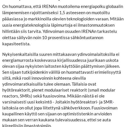
On huomattava, että IRENAn muotoilema energiapolku globaalin
lämpenemisen rajoittamiseksi 1,5 asteeseen on muotoiltu
pääasiassa jo markkinoilla olevien teknologioiden varaan. Mitään
uusia energiateknologisia läpimurtoja ei ilmastonmuutoksen
hillintään siis tarvita. Ydinvoiman osuuden IRENAn tarkastelu
olettaa säilyvän noin 10 prosentissa sähköntuotannon
kapasiteetista.
Nykyisenkaltaisilla suuren mittakaavan ydinvoimalaitoksilla ei
energiamurrosta koskevassa kirjallisuudessa juurikaan uskota
olevan sijaa nykyisten laitosten käyttöiän päättymisen jälkeen.
Sen sijaan tutkijoidenkin välillä on huomattavasti erimielisyyttä
siitä, mikä rooli innovoinnin kohteena olevilla
ydinvoimaratkaisuilla tulee olemaan. Tällaisia ovat
hyötöreaktorit, pienet modulaariset reaktorit (small modular
reactors, SMRs) sekä fuusiovoima. Mikään näistä ei ole
varsinaisesti uusi keksintö - Joitakin hyötöreaktori- ja SMR-
laitoksia on ollut jopa liitettynä sähköverkkoon. Fuusiovoiman
kaupallinen käyttö sen sijaan on optimististenkin arvioiden
mukaan sen verran kaukana tulevaisuudessa, ettei se auta
kiireellisiin ilmastotoimiin.