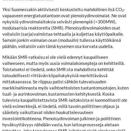
Yksi Suomessakin aktiivisesti keskusteltu mahdollinen lisä CO
-
2
vapaaseen energiatuotantoon ovat pienoisydinvoimalat. Ne ovat
nykyisiä ydinvoimalaitoksia selvästi pienempiä (<300MW),
modulaarisia reaktoreita (SMR). Pienoisydinvoimaloiden osat
voitaisiin (sarja)valmistaa tehtaalla ja kuljettaa käyttöpaikalle.
Samoin jonkin voimalan osan (moduulin) tullessa käyttöikänsä
päähän, voitaisiin vain tämä kyseinen osa korvata uudella.
Mikään SMR-ratkaisu ei ole vielä edennyt kaupalliseen
vaiheeseen, mutta myös uusia voimalakonsepteja on kehitteillä.
Toistaiseksi ei tiedetä, onko SMR:sta mahdollista kehittää
taloudellisesti riittävän kilpailukykyisiä merkittävässä
mittakaavassa. Se riippuu paitsi sähkön tulevaisuuden
markkinahinnasta myös vaihtoehtoisten tuotantomuotojen, kuten
tuuli- ja aurinkovoiman, kustannusten kehityksestä. Koska
tulevista kaupallistettavista SMR-laitoksista ei luonnollisesti ole
vielä esimerkkejä, ei tiedetä, millä tavoin poliittinen ohjaus ja
sääntely vaikuttavat niiden houkuttelevuuteen
investointikohteena. Pienoisydinvoiman julkinen ja poliittinen
hyväksyttävyys nähdään vasta, kun laitosprosesseja aletaan
toteuttaa. Joka tapauksessa SMR-laitokset eivät ainakaan vielä