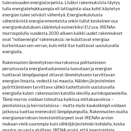
tulevaisuuden energiatarpeista. Lisäksi rakennuksista täytyy
tulla energiatehokkaampia eli lattiapinta-alaa kohti käytetyn
energian tulee selvästi vähentyä. Energiankulutusta
vähentävistä energiaremonteista onkin tullut keskeinen osa
energiankulutuksen sääntelyä esimerkiksi EU:ssa. IRENAn
murrospolulla vuodesta 2030 alkaen kaikki uudet rakennukset
ovat ”nollaenergia”-rakennuksia: ne kuluttavat energiaa
korkeintaan sen verran, kuin mitä itse tuottavat uusiutuvalla
energialla.
Rakennusten lämmityksen murroksessa polttamiseen
perustuvasta energiantuotannosta luovutaan ja energian
tuottavat lämpöpumput ottavat lämmitykseen tarvittavan
energian ilmasta, vedestä tai maasta. Näiden järjestelmien
pyörittämiseen tarvittava sähkö tuotettaisiin uusiutuvalla
energialla kuten rakennusten katoilla olevilla aurinkopaneeleilla.
Tämä murros voidaan toteuttaa kaikissa mittakaavoissa –
pientaloissa ja kerrostaloissa – mutta myös kaukolämpö voidaan
jatkossa tuottaa enenevästi lämpöpumpuilla. Rakennusten osalta
energiamurroksen investointitarpeet ovat IRENAn arvion
mukaan vielä suurempia kuin sähköjärjestelmän kohdalla, koska
muutos on vasta aluillaan. IRENA arvioi, että investointeja