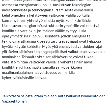
asemassa energiamarkkinoilla, uusiutuvan teknologian
investoinneista ja teknologian siirtämisestä esimerkiksi
kehittyneiden ja kehittyvien valtioiden välillä voi tulla
kansainvälisen yhteistyön mutta myös konfliktin lähde.
Uusiutuvan energian infrastruktuurin ympärille voi kehittyä
konflikteja varsinkin, jos maiden välille syntyy uusia
epäsymmetrisiä riippuvuussuhteita, jolloin energiaa tai
teknologiaratkaisuja kipeästi tarvitsevat maat ovat helppoja
hyväksikäytön kohteita. Myös yhä enenevästi valtioiden rajat
ylittävien sähköverkkojen geopoliittiset vaikutukset voivat olla
moninaiset. Toisaalta yhteiset sähköverkot voivat tukea
yhteistoimintaa valtioiden välillä ja vähentää näin myös
konfliktien uhkaa, mutta samalla sähköverkkojen
maailmanlaajuinen haavoittuvuus esimerkiksi
kyberhyökkäyksille kasvaa.
Jäikö tästä osiosta jotain mieleen, mitä haluaisit kommentoida?
Vapaaehtoinen.