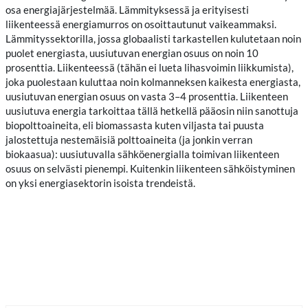
osa energiajärjestelmää. Lämmityksessä ja erityisesti
liikenteessä energiamurros on osoittautunut vaikeammaksi.
Lämmityssektorilla, jossa globaalisti tarkastellen kulutetaan noin
puolet energiasta, uusiutuvan energian osuus on noin 10
prosenttia. Liikenteessä (tähän ei lueta lihasvoimin liikkumista),
joka puolestaan kuluttaa noin kolmanneksen kaikesta energiasta,
uusiutuvan energian osuus on vasta 3–4 prosenttia. Liikenteen
uusiutuva energia tarkoittaa tällä hetkellä pääosin niin sanottuja
biopolttoaineita, eli biomassasta kuten viljasta tai puusta
jalostettuja nestemäisiä polttoaineita (ja jonkin verran
biokaasua): uusiutuvalla sähköenergialla toimivan liikenteen
osuus on selvästi pienempi. Kuitenkin liikenteen sähköistyminen
on yksi energiasektorin isoista trendeistä.