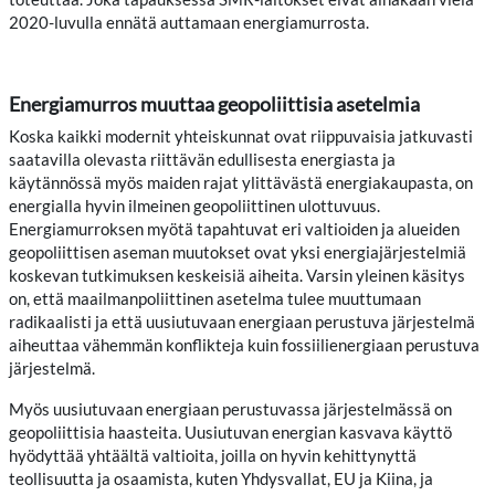
2020-luvulla ennätä auttamaan energiamurrosta.
Energiamurros muuttaa geopoliittisia asetelmia
Koska kaikki modernit yhteiskunnat ovat riippuvaisia jatkuvasti
saatavilla olevasta riittävän edullisesta energiasta ja
käytännössä myös maiden rajat ylittävästä energiakaupasta, on
energialla hyvin ilmeinen geopoliittinen ulottuvuus.
Energiamurroksen myötä tapahtuvat eri valtioiden ja alueiden
geopoliittisen aseman muutokset ovat yksi energiajärjestelmiä
koskevan tutkimuksen keskeisiä aiheita. Varsin yleinen käsitys
on, että maailmanpoliittinen asetelma tulee muuttumaan
radikaalisti ja että uusiutuvaan energiaan perustuva järjestelmä
aiheuttaa vähemmän konflikteja kuin fossiilienergiaan perustuva
järjestelmä.
Myös uusiutuvaan energiaan perustuvassa järjestelmässä on
geopoliittisia haasteita. Uusiutuvan energian kasvava käyttö
hyödyttää yhtäältä valtioita, joilla on hyvin kehittynyttä
teollisuutta ja osaamista, kuten Yhdysvallat, EU ja Kiina, ja