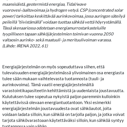
maansisäistä, geotermistä energiaa, Tidal/wave
vuorovesi-/aaltovoimaa ja hydrogen vetyä. CSP (concentrated solar
power) tarkoittaa keskittävää aurinkovoimaa, jossa auringon säteilyä
peileillä ”tiivistämällä” voidaan tuottaa sähköä vettä höyrystämällä.
Tässä skenaariossa odotetaan energiamurrostarkasteluille
tyypilliseen tapaan sähköjärjestelmien toimivan vuonna 2050
valtaosin aurinko- sekä maatuuli- ja merituulivoiman varassa.
(Lähde: IRENA 2022, 61)
Energiajärjestelmän on myös sopeuduttava siihen, että
tulevaisuuden energiajärjestelmässä ylivoimainen osa energiasta
tulee sään mukaan vaihtelevasta tuotannosta (tuuli- ja
aurinkovoima). Tämä vaatii energiajärjestelmältä
varastointikapasiteetin kehittämistä ja uudenlaista joustavuutta.
Kulutuksen tulee sopeutua nykyistä paljon paremmin kulloinkin
käytettävissä olevaan energiantuotantoon. Yksi esimerkki
energiajärjestelmän joustavuudesta ovat sähköautot, joita
voidaan ladata silloin, kun sähköä on tarjolla paljon, ja jotka voivat
tarjota sähkövarastoaan käytettäväksi silloin, kun sähköä syntyy
tuotannossa vain vähän.