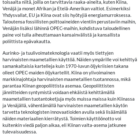
toisaalta niitä, joilla on tarvittavia raaka-aineita, kuten Kiina,
Venäjä ja monet Afrikan ja Etelä-Amerikan valtiot. Esimerkiksi
Yhdysvallat, EU ja Kiina ovat siis hyötyjiä energiamurroksessa.
Taloutensa fossiilisten polttoaineiden vientiin perustaviin maihin,
Venäjän lisäksi lähinnä OPEC-maihin, kohdistuva taloudellinen
paine voi tulla aiheuttamaan kansainvälistä ja kansallista
poliittista epävakautta.
Aurinko- ja tuulivoimateknologia vaatii myös tiettyjen
harvinaisten maametallien käyttöä. Näiden ympärille voi kehittyä
samankaltaisia kartelleja kuin 1970-luvun öljykriisien takana
olleet OPEC-maiden öljykartellit. Kiina on ylivoimainen
markkinajohtaja harvinaisten maametallien tuotannossa, mikä
parantaa Kiinan geopoliittista asemaa. Geopoliittisten
jännitteiden syntymistä voidaan ehkäistä kehittämällä
maametallien tuotantoketjuja myös muissa maissa kuin Kiinassa
ja Venäjällä, vähentämällä harvinaisten maametallien käytön
tarvetta teknologisten innovaatioiden avulla sekä lisäämällä
näiden materiaalien kierrätystä. Toimien käyttöönotto voi
kuitenkin viedä paljon aikaa, eli Kiinan valta-asema jatkunee
tulevaisuudessa.