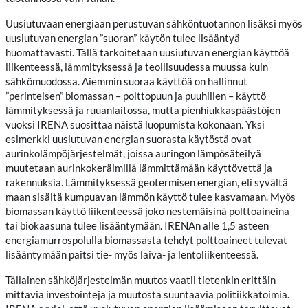
Uusiutuvaan energiaan perustuvan sähköntuotannon lisäksi myös
uusiutuvan energian ”suoran” käytön tulee lisääntyä
huomattavasti. Tällä tarkoitetaan uusiutuvan energian käyttöä
liikenteessä, lämmityksessä ja teollisuudessa muussa kuin
sähkömuodossa. Aiemmin suoraa käyttöä on hallinnut
”perinteisen” biomassan – polttopuun ja puuhiilen – käyttö
lämmityksessä ja ruuanlaitossa, mutta pienhiukkaspäästöjen
vuoksi IRENA suosittaa näistä luopumista kokonaan. Yksi
esimerkki uusiutuvan energian suorasta käytöstä ovat
aurinkolämpöjärjestelmät, joissa auringon lämpösäteilyä
muutetaan aurinkokeräimillä lämmittämään käyttövettä ja
rakennuksia. Lämmityksessä geotermisen energian, eli syvältä
maan sisältä kumpuavan lämmön käyttö tulee kasvamaan. Myös
biomassan käyttö liikenteessä joko nestemäisinä polttoaineina
tai biokaasuna tulee lisääntymään. IRENAn alle 1,5 asteen
energiamurrospolulla biomassasta tehdyt polttoaineet tulevat
lisääntymään paitsi tie- myös laiva- ja lentoliikenteessä.
Tällainen sähköjärjestelmän muutos vaatii tietenkin erittäin
mittavia investointeja ja muutosta suuntaavia politiikkatoimia.