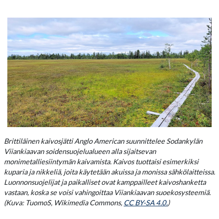
Brittiläinen kaivosjätti Anglo American suunnittelee Sodankylän
Viiankiaavan soidensuojelualueen alla sijaitsevan
monimetalliesiintymän kaivamista. Kaivos tuottaisi esimerkiksi
kuparia ja nikkeliä, joita käytetään akuissa ja monissa sähkölaitteissa.
Luonnonsuojelijat ja paikalliset ovat kamppailleet kaivoshanketta
vastaan, koska se voisi vahingoittaa Viiankiaavan suoekosysteemiä.
(Kuva: TuomoS, Wikimedia Commons,
CC BY-SA 4.0.
)