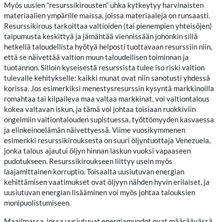
Myös uusien “resurssikirousten” uhka kytkeytyy harvinaisten
materiaalien ympärille maissa, joissa materiaaleja on runsaasti.
Resurssikirous tarkoittaa valtioiden (tai pienempien yhteisöjen)
taipumusta keskittyä ja jämähtää viennissään johonkin sillä
hetkellä taloudellista hyötyä helposti tuottavaan resurssiin niin,
että se näivettää valtion muun taloudellisen toiminnan ja
tuotannon. Silloin kyseisestä resurssista tulee iso riski valtion
tulevalle kehitykselle: kaikki munat ovat niin sanotusti yhdessä
korissa. Jos esimerkiksi menestysresurssin kysyntä markkinoilla
romahtaa tai kilpaileva maa valtaa markkinat, voi valtiontalous
kokea valtavan iskun, ja tämä voi johtaa toisiaan ruokkiviin
ongelmiin valtiontalouden supistuessa, työttömyyden kasvaessa
ja elinkeinoelämän näivettyessä. Viime vuosikymmenen
esimerkki resurssikirouksesta on suuri öljyntuottaja Venezuela,
jonka talous ajautui öljyn hinnan laskun vuoksi vapaaseen
pudotukseen. Resurssikiroukseen liittyy usein myös
laajamittainen korruptio. Toisaalta uusiutuvan energian
kehittämisen vaatimukset ovat öljyyn nähden hyvin erilaiset, ja
uusiutuvan energian lisääminen voi myös johtaa talouksien
monipuolistumiseen.
Maailmassa, jossa uusiutuvat energiamuodot ovat määräävässä