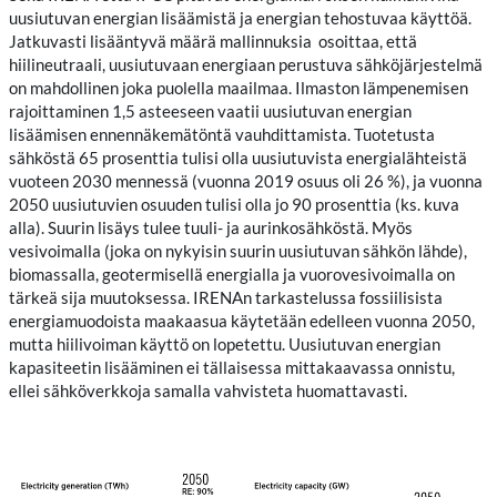
uusiutuvan energian lisäämistä ja energian tehostuvaa käyttöä.
Jatkuvasti lisääntyvä määrä mallinnuksia osoittaa, että
hiilineutraali, uusiutuvaan energiaan perustuva sähköjärjestelmä
on mahdollinen joka puolella maailmaa. Ilmaston lämpenemisen
rajoittaminen 1,5 asteeseen vaatii uusiutuvan energian
lisäämisen ennennäkemätöntä vauhdittamista. Tuotetusta
sähköstä 65 prosenttia tulisi olla uusiutuvista energialähteistä
vuoteen 2030 mennessä (vuonna 2019 osuus oli 26 %), ja vuonna
2050 uusiutuvien osuuden tulisi olla jo 90 prosenttia (ks. kuva
alla). Suurin lisäys tulee tuuli- ja aurinkosähköstä. Myös
vesivoimalla (joka on nykyisin suurin uusiutuvan sähkön lähde),
biomassalla, geotermisellä energialla ja vuorovesivoimalla on
tärkeä sija muutoksessa. IRENAn tarkastelussa fossiilisista
energiamuodoista maakaasua käytetään edelleen vuonna 2050,
mutta hiilivoiman käyttö on lopetettu. Uusiutuvan energian
kapasiteetin lisääminen ei tällaisessa mittakaavassa onnistu,
ellei sähköverkkoja samalla vahvisteta huomattavasti.