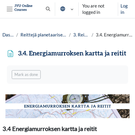
Skip to main content
You are not
Log
JYU Online
Courses
Toggle search input
logged in
in
Side panel
Dashboard
Reittejä planetaariseen hyvinvointiin lv. 25-26
3. Reitit ja kartat
3.4. Energiamurroksen kartta ja reitit
3.4. Energiamurroksen kartta ja reitit
Completion requirements
Mark as done
3.4 Energiamurroksen kartta ja reitit