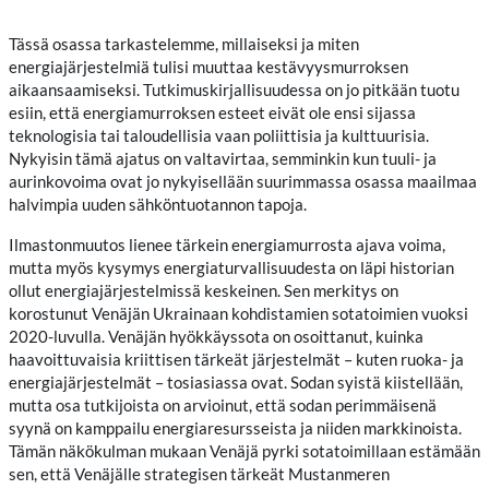
Tässä osassa tarkastelemme, millaiseksi ja miten
energiajärjestelmiä tulisi muuttaa kestävyysmurroksen
aikaansaamiseksi. Tutkimuskirjallisuudessa on jo pitkään tuotu
esiin, että energiamurroksen esteet eivät ole ensi sijassa
teknologisia tai taloudellisia vaan poliittisia ja kulttuurisia.
Nykyisin tämä ajatus on valtavirtaa, semminkin kun tuuli- ja
aurinkovoima ovat jo nykyisellään suurimmassa osassa maailmaa
halvimpia uuden sähköntuotannon tapoja.
Ilmastonmuutos lienee tärkein energiamurrosta ajava voima,
mutta myös kysymys energiaturvallisuudesta on läpi historian
ollut energiajärjestelmissä keskeinen. Sen merkitys on
korostunut Venäjän Ukrainaan kohdistamien sotatoimien vuoksi
2020-luvulla. Venäjän hyökkäyssota on osoittanut, kuinka
haavoittuvaisia kriittisen tärkeät järjestelmät – kuten ruoka- ja
energiajärjestelmät – tosiasiassa ovat. Sodan syistä kiistellään,
mutta osa tutkijoista on arvioinut, että sodan perimmäisenä
syynä on kamppailu energiaresursseista ja niiden markkinoista.
Tämän näkökulman mukaan Venäjä pyrki sotatoimillaan estämään
sen, että Venäjälle strategisen tärkeät Mustanmeren