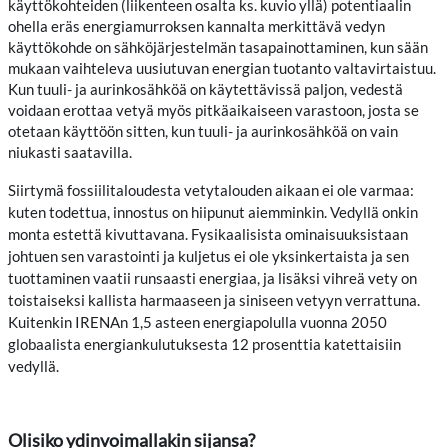
käyttökohteiden (liikenteen osalta ks. kuvio yllä) potentiaalin
ohella eräs energiamurroksen kannalta merkittävä vedyn
käyttökohde on sähköjärjestelmän tasapainottaminen, kun sään
mukaan vaihteleva uusiutuvan energian tuotanto valtavirtaistuu.
Kun tuuli- ja aurinkosähköä on käytettävissä paljon, vedestä
voidaan erottaa vetyä myös pitkäaikaiseen varastoon, josta se
otetaan käyttöön sitten, kun tuuli- ja aurinkosähköä on vain
niukasti saatavilla.
Siirtymä fossiilitaloudesta vetytalouden aikaan ei ole varmaa:
kuten todettua, innostus on hiipunut aiemminkin. Vedyllä onkin
monta estettä kivuttavana. Fysikaalisista ominaisuuksistaan
johtuen sen varastointi ja kuljetus ei ole yksinkertaista ja sen
tuottaminen vaatii runsaasti energiaa, ja lisäksi vihreä vety on
toistaiseksi kallista harmaaseen ja siniseen vetyyn verrattuna.
Kuitenkin IRENAn 1,5 asteen energiapolulla vuonna 2050
globaalista energiankulutuksesta 12 prosenttia katettaisiin
vedyllä.
Olisiko ydinvoimallakin sijansa?