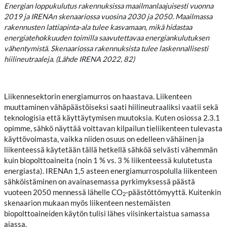
Energian loppukulutus rakennuksissa maailmanlaajuisesti vuonna
2019 ja IRENAn skenaariossa vuosina 2030 ja 2050. Maailmassa
rakennusten lattiapinta-ala tulee kasvamaan, mikä hidastaa
energiatehokkuuden toimilla saavutettavaa energiankulutuksen
vähentymistä. Skenaariossa rakennuksista tulee laskennallisesti
hiilineutraaleja. (Lähde IRENA 2022, 82)
Liikennesektorin energiamurros on haastava. Liikenteen
muuttaminen vähäpäästöiseksi saati hiilineutraaliksi vaatii sekä
teknologisia että käyttäytymisen muutoksia. Kuten osiossa 2.3.1
opimme, sähkö näyttää voittavan kilpailun tieliikenteen tulevasta
käyttövoimasta, vaikka niiden osuus on edelleen vähäinen ja
liikenteessä käytetään tällä hetkellä sähköä selvästi vähemmän
kuin biopolttoaineita (noin 1 % vs. 3 % liikenteessä kulutetusta
energiasta). IRENAn 1,5 asteen energiamurrospolulla liikenteen
sähköistäminen on avainasemassa pyrkimyksessä päästä
vuoteen 2050 mennessä lähelle CO
-päästöttömyyttä. Kuitenkin
2
skenaarion mukaan myös liikenteen nestemäisten
biopolttoaineiden käytön tulisi lähes viisinkertaistua samassa
ajassa.