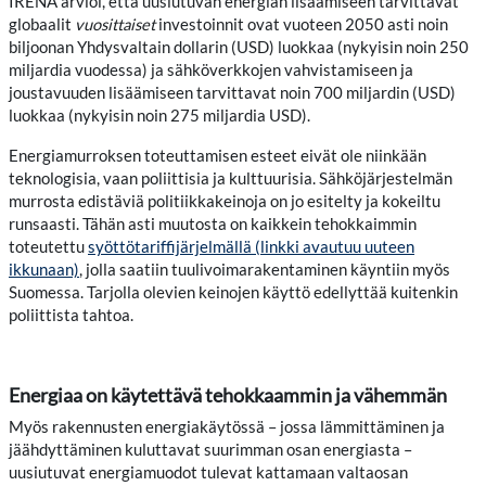
IRENA arvioi, että uusiutuvan energian lisäämiseen tarvittavat
globaalit
vuosittaiset
investoinnit ovat vuoteen 2050 asti noin
biljoonan Yhdysvaltain dollarin (USD) luokkaa (nykyisin noin 250
miljardia vuodessa) ja sähköverkkojen vahvistamiseen ja
joustavuuden lisäämiseen tarvittavat noin 700 miljardin (USD)
luokkaa (nykyisin noin 275 miljardia USD).
Energiamurroksen toteuttamisen esteet eivät ole niinkään
teknologisia, vaan poliittisia ja kulttuurisia. Sähköjärjestelmän
murrosta edistäviä politiikkakeinoja on jo esitelty ja kokeiltu
runsaasti. Tähän asti muutosta on kaikkein tehokkaimmin
toteutettu
syöttötariffijärjelmällä (linkki avautuu uuteen
ikkunaan)
, jolla saatiin tuulivoimarakentaminen käyntiin myös
Suomessa. Tarjolla olevien keinojen käyttö edellyttää kuitenkin
poliittista tahtoa.
Energiaa on käytettävä tehokkaammin ja vähemmän
Myös rakennusten energiakäytössä – jossa lämmittäminen ja
jäähdyttäminen kuluttavat suurimman osan energiasta –
uusiutuvat energiamuodot tulevat kattamaan valtaosan