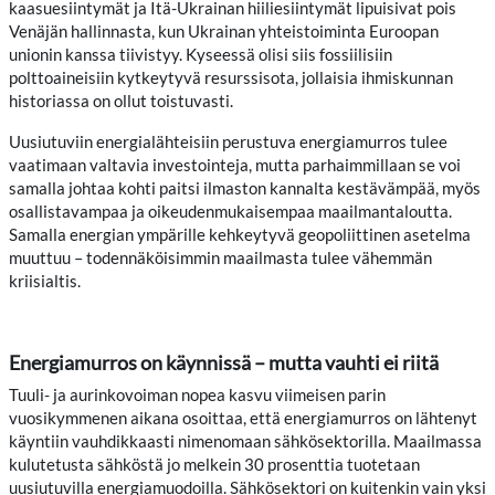
kaasuesiintymät ja Itä-Ukrainan hiiliesiintymät lipuisivat pois
Venäjän hallinnasta, kun Ukrainan yhteistoiminta Euroopan
unionin kanssa tiivistyy. Kyseessä olisi siis fossiilisiin
polttoaineisiin kytkeytyvä resurssisota, jollaisia ihmiskunnan
historiassa on ollut toistuvasti.
Uusiutuviin energialähteisiin perustuva energiamurros tulee
vaatimaan valtavia investointeja, mutta parhaimmillaan se voi
samalla johtaa kohti paitsi ilmaston kannalta kestävämpää, myös
osallistavampaa ja oikeudenmukaisempaa maailmantaloutta.
Samalla energian ympärille kehkeytyvä geopoliittinen asetelma
muuttuu – todennäköisimmin maailmasta tulee vähemmän
kriisialtis.
Energiamurros on käynnissä – mutta vauhti ei riitä
Tuuli- ja aurinkovoiman nopea kasvu viimeisen parin
vuosikymmenen aikana osoittaa, että energiamurros on lähtenyt
käyntiin vauhdikkaasti nimenomaan sähkösektorilla. Maailmassa
kulutetusta sähköstä jo melkein 30 prosenttia tuotetaan
uusiutuvilla energiamuodoilla. Sähkösektori on kuitenkin vain yksi