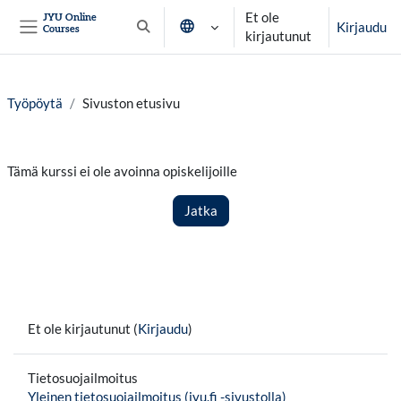
Siirry pääsisältöön
Et ole
JYU Online
Kirjaudu
Courses
Vaihda hakusyöttöä
kirjautunut
Sivupaneeli
Työpöytä
Sivuston etusivu
Tämä kurssi ei ole avoinna opiskelijoille
Jatka
Et ole kirjautunut (
Kirjaudu
)
Tietosuojailmoitus
Yleinen tietosuojailmoitus (jyu.fi -sivustolla)