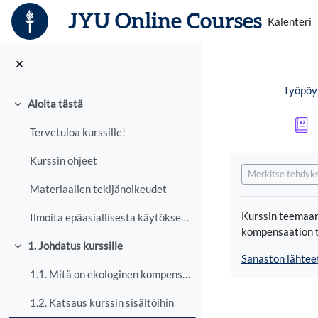
Siirry pääsisältöön
JYU Online Courses
Kalenteri
Työpöy
Aloita tästä
Tiivistä
Tervetuloa kurssille!
Suorituksen vaa
Kurssin ohjeet
Merkitse tehdyks
Materiaalien tekijänoikeudet
Kurssin teemaan 
Ilmoita epäasiallisesta käytöksestä
kompensaation tär
1. Johdatus kurssille
Tiivistä
Sanaston lähtee
1.1. Mitä on ekologinen kompensaatio?
1.2. Katsaus kurssin sisältöihin