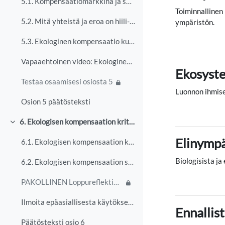
5.1. Kompensaatiomarkkina ja sen eri toimijat
Toiminnallinen 
5.2. Mitä yhteistä ja eroa on hiili- ja ekologisen kompensaation markkinoilla
ympäristön.
5.3. Ekologinen kompensaatio kunnissa ja kaupungeissa
Vapaaehtoinen video: Ekologinen kompensaatio luvituksessa - aiheuttaja maksaa vai lupa tuhota?
Ekosyst
Testaa osaamisesi osiosta 5
Luonnon ihmise
Osion 5 päätösteksti
6. Ekologisen kompensaation kritiikit ja sosiaalinen hyväksyttävyys
Tiivistä
Elinympä
6.1. Ekologisen kompensaation kritiikit
Biologisista ja
6.2. Ekologisen kompensaation sosiaalinen hyväksyttävyys
PAKOLLINEN Loppureflektio/keskustelu
Ilmoita epäasiallisesta käytöksestä
Ennallist
Päätösteksti osio 6