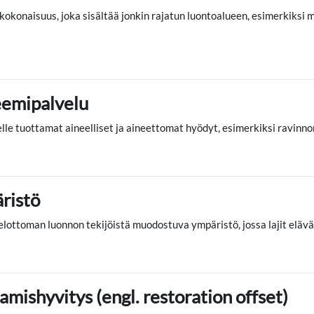
kokonaisuus, joka sisältää jonkin rajatun luontoalueen, esimerkiksi 
eemipalvelu
lle tuottamat aineelliset ja aineettomat hyödyt, esimerkiksi ravinno
ristö
 elottoman luonnon tekijöistä muodostuva ympäristö, jossa lajit elävät
amishyvitys (engl. restoration offset)