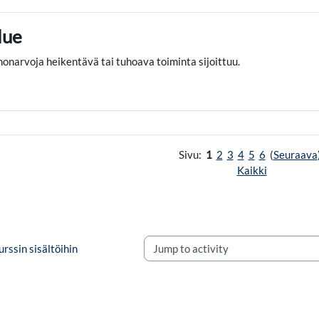
lue
nnonarvoja heikentävä tai tuhoava toiminta sijoittuu.
Sivu:
1
2
3
4
5
6
(
Seuraava
Kaikki
urssin sisältöihin
Jump to activity