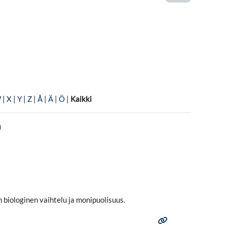
W
|
X
|
Y
|
Z
|
Å
|
Ä
|
Ö
|
Kaikki
)
n biologinen vaihtelu ja monipuolisuus.