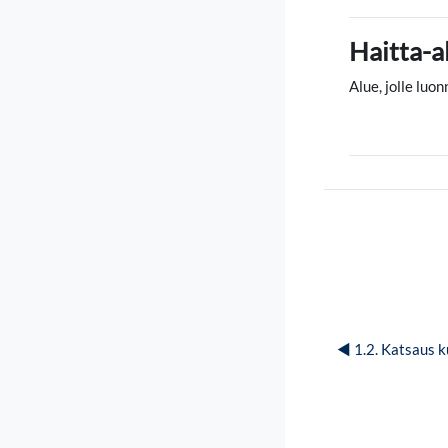
Haitta-a
Alue, jolle luo
◀︎ 1.2. Katsaus k