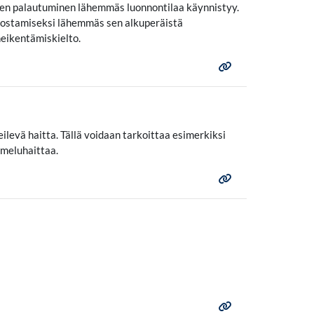
ainen palautuminen lähemmäs luonnontilaa käynnistyy.
 nostamiseksi lähemmäs sen alkuperäistä
heikentämiskielto.
levä haitta. Tällä voidaan tarkoittaa esimerkiksi
 meluhaittaa.