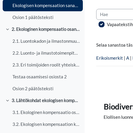
Ekologisen kompensaation sanasto
Hae
Osion 1 päätösteksti
Vapaateksti
2. Ekologinen kompensaatio osana ympäristökriisien ratkaisemista
Tiivistä
2.1. Luontokadon ja ilmastonmuutoksen ajurit
Selaa sanastoa tä
2.2. Luonto- ja ilmastotoimenpiteiden synergiat ja ristiriidat
Erikoismerkit
|
A
|
2.3. Eri toimijoiden roolit yhteiskunnallisten syvämuutosten edistämisessä
Testaa osaamisesi osiosta 2
Osion 2 päätösteksti
3. Lähtökohdat ekologisen kompensaation suunnitteluun
Tiivistä
Biodiver
3.1. Ekologinen kompensaatio osana lievennyshierarkiaa
Elollisen luonn
3.2. Ekologisen kompensaation käyttö hankkeissa ja luonnonarvojen tuottamisessa Suomessa