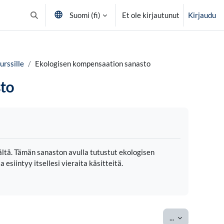
Suomi ‎(fi)‎
Et ole kirjautunut
Kirjaudu
Vaihda hakusyöttöä
urssille
Ekologisen kompensaation sanasto
to
vältä. Tämän sanaston avulla tutustut ekologisen
esiintyy itsellesi vieraita käsitteitä.
Vie hakusanat
...