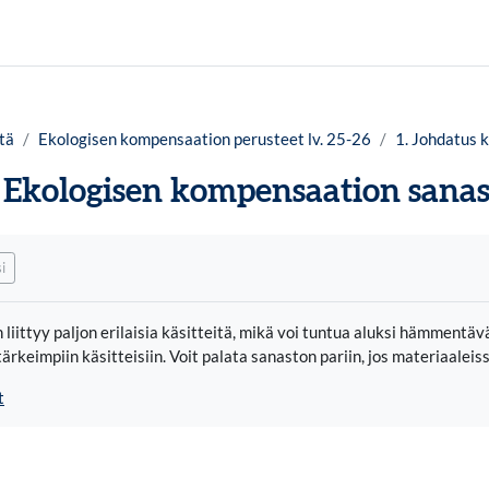
tä
Ekologisen kompensaation perusteet lv. 25-26
1. Johdatus k
Ekologisen kompensaation sanas
timukset
i
liittyy paljon erilaisia käsitteitä, mikä voi tuntua aluksi hämmentä
keimpiin käsitteisiin. Voit palata sanaston pariin, jos materiaaleissa 
t