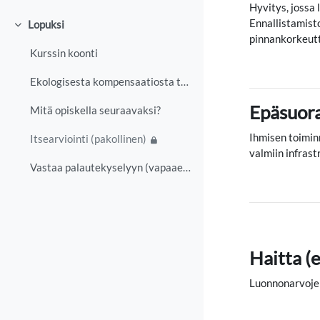
Hyvitys, jossa
Ennallistamist
Lopuksi
Tiivistä
pinnankorkeutt
Kurssin koonti
Ekologisesta kompensaatiosta takaisin isoon kuvaan
Epäsuora
Mitä opiskella seuraavaksi?
Ihmisen toimin
Itsearviointi (pakollinen)
valmiin infrast
Vastaa palautekyselyyn (vapaaehtoinen)
Haitta (
Luonnonarvojen