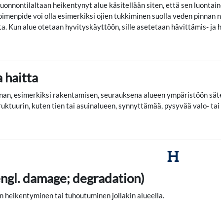
 luonnontilaltaan heikentynyt alue käsitellään siten, että sen luont
oimenpide voi olla esimerkiksi ojien tukkiminen suolla veden pinnan
a.
Kun
alue ot
etaan
hyvitys
käyttöön, sille
asetetaan
hävittämis- ja 
 haitta
nan, esimerkiksi rakentamisen, seurauksena alueen ympäristöön sätei
ruktuurin, kuten tien tai asuinalueen, synnyttämää, pysyvää valo- tai
H
engl. damage; degradation)
 heikentyminen tai tuhoutuminen jollakin alueella.