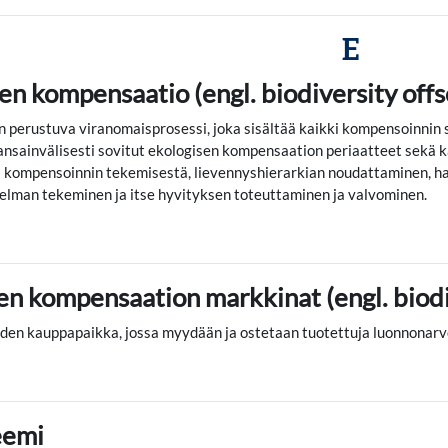
E
en kompensaatio (engl. biodiversity offs
 perustuva viranomaisprosessi, joka sisältää kaikki kompensoinnin s
nsainvälisesti sovitut ekologisen kompensaation periaatteet sekä ka
 kompensoinnin tekemisestä, lievennyshierarkian noudattaminen, hai
elman tekeminen ja itse hyvityksen toteuttaminen ja valvominen.
en kompensaation markkinat (engl. biodi
en kauppapaikka, jossa myydään ja ostetaan tuotettuja luonnonarv
eemi