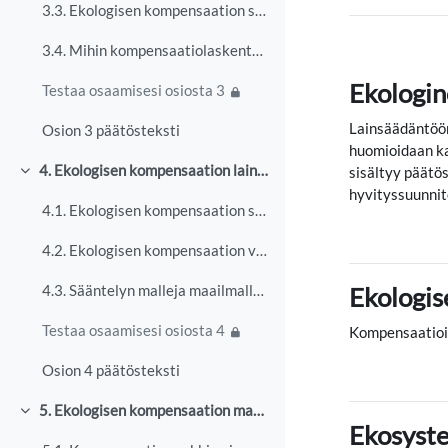
3.3. Ekologisen kompensaation suunnitteluun sisältyvät päätökset
3.4. Mihin kompensaatiolaskenta perustuu?
Ekologin
Testaa osaamisesi osiosta 3
Lainsäädäntöön
Osion 3 päätösteksti
huomioidaan ka
4. Ekologisen kompensaation lainsäädäntö ja hallinto
sisältyy
päätös
Tiivistä
hyvityssuunnit
4.1. Ekologisen kompensaation sääntely Suomessa
4.2. Ekologisen kompensaation viranomaiskäytäntö Suomessa
Ekologis
4.3. Sääntelyn malleja maailmalla - kansallisen lainsäädännön kehitysehdotuksia
Testaa osaamisesi osiosta 4
Kompensaatioid
Osion 4 päätösteksti
5. Ekologisen kompensaation markkinat ja avaintahot
Tiivistä
Ekosyst