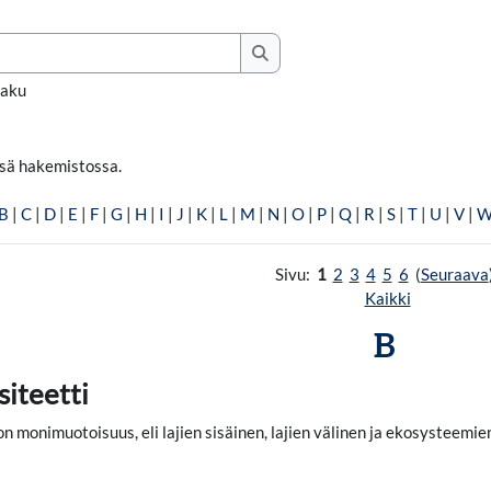
Hae
haku
ssä hakemistossa.
B
|
C
|
D
|
E
|
F
|
G
|
H
|
I
|
J
|
K
|
L
|
M
|
N
|
O
|
P
|
Q
|
R
|
S
|
T
|
U
|
V
|
Sivu:
1
2
3
4
5
6
(
Seuraava
Kaikki
B
siteetti
on monimuotoisuus, eli lajien sisäinen, lajien välinen ja ekosysteemie