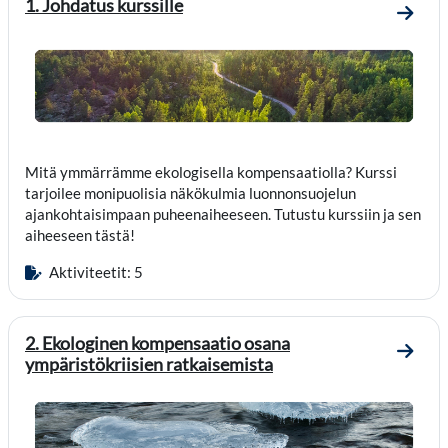
1. Johdatus kurssille
Mene o
Mitä ymmärrämme ekologisella kompensaatiolla? Kurssi
tarjoilee monipuolisia näkökulmia luonnonsuojelun
ajankohtaisimpaan puheenaiheeseen. Tutustu kurssiin ja sen
aiheeseen tästä!
Aktiviteetit: 5
2. Ekologinen kompensaatio osana
Mene o
ympäristökriisien ratkaisemista