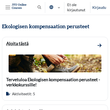
Siirry pääsisältöön
Et ole
JYU Online
Kirjaudu
Courses
Vaihda hakusyöttöä
kirjautunut
Sivupaneeli
Ekologisen kompensaation perusteet
Osion ääriviiva
Aloita tästä
Mene o
Tervetuloa Ekologisen kompensaation perusteet -
verkkokurssille!
Aktiviteetit: 5