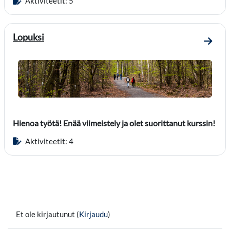
Aktiviteetit: 5
Lopuksi
Mene 
Hienoa työtä! Enää viimeistely ja olet suorittanut kurssin!
Aktiviteetit: 4
Et ole kirjautunut (
Kirjaudu
)