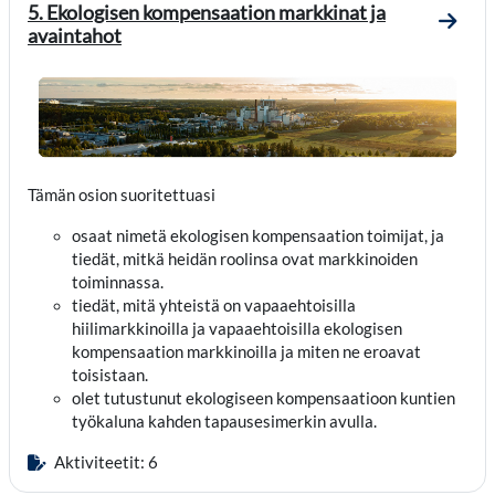
5. Ekologisen kompensaation markkinat ja
Mene o
avaintahot
Tämän osion suoritettuasi
osaat nimetä ekologisen kompensaation toimijat, ja
tiedät, mitkä heidän roolinsa ovat markkinoiden
toiminnassa.
tiedät, mitä yhteistä on vapaaehtoisilla
hiilimarkkinoilla ja vapaaehtoisilla ekologisen
kompensaation markkinoilla ja miten ne eroavat
toisistaan.
olet tutustunut ekologiseen kompensaatioon kuntien
työkaluna kahden tapausesimerkin avulla.
Aktiviteetit: 6