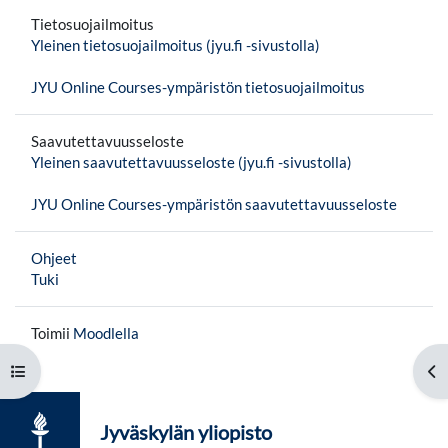
Tietosuojailmoitus
Yleinen tietosuojailmoitus (jyu.fi -sivustolla)
JYU Online Courses-ympäristön tietosuojailmoitus
Saavutettavuusseloste
Yleinen saavutettavuusseloste (jyu.fi -sivustolla)
JYU Online Courses-ympäristön saavutettavuusseloste
Ohjeet
Tuki
Toimii
Moodlella
Avaa kurssisisältö
Av
Jyväskylän yliopisto