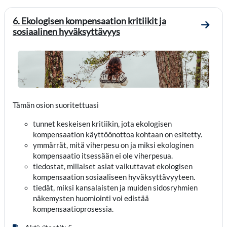
6. Ekologisen kompensaation kritiikit ja
Mene o
sosiaalinen hyväksyttävyys
Tämän osion suoritettuasi
tunnet keskeisen kritiikin, jota ekologisen
kompensaation käyttöönottoa kohtaan on esitetty.
ymmärrät, mitä viherpesu on ja miksi ekologinen
kompensaatio itsessään ei ole viherpesua.
tiedostat, millaiset asiat vaikuttavat ekologisen
kompensaation sosiaaliseen hyväksyttävyyteen.
tiedät, miksi kansalaisten ja muiden sidosryhmien
näkemysten huomiointi voi edistää
kompensaatioprosessia.