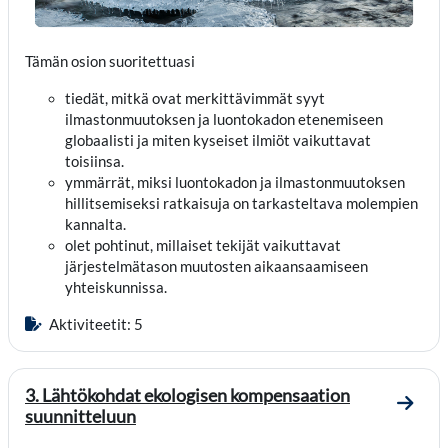
Tämän osion suoritettuasi
tiedät, mitkä ovat merkittävimmät syyt
ilmastonmuutoksen ja luontokadon etenemiseen
globaalisti ja miten kyseiset ilmiöt vaikuttavat
toisiinsa.
ymmärrät, miksi luontokadon ja ilmastonmuutoksen
hillitsemiseksi ratkaisuja on tarkasteltava molempien
kannalta.
olet pohtinut, millaiset tekijät vaikuttavat
järjestelmätason muutosten aikaansaamiseen
yhteiskunnissa.
Aktiviteetit: 5
3. Lähtökohdat ekologisen kompensaation
Mene 
suunnitteluun