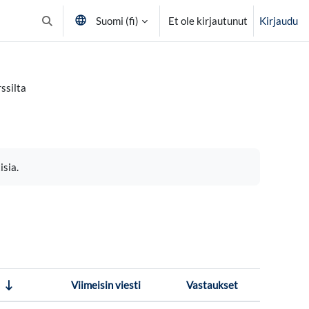
Suomi ‎(fi)‎
Et ole kirjautunut
Kirjaudu
Vaihda hakusyöttöä
ssilta
isia.
Viimeisin viesti
Vastaukset
Toiminnot