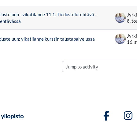
teluista. Näytetään 2 / 2 keskusteluista
dusteluun - vikatilanne 11.1. Tiedustelutehtävä -
8. t
tehtävässä
dusteluun: vikatilanne kurssin taustapalvelussa
16. 
Jump to activity
yliopisto