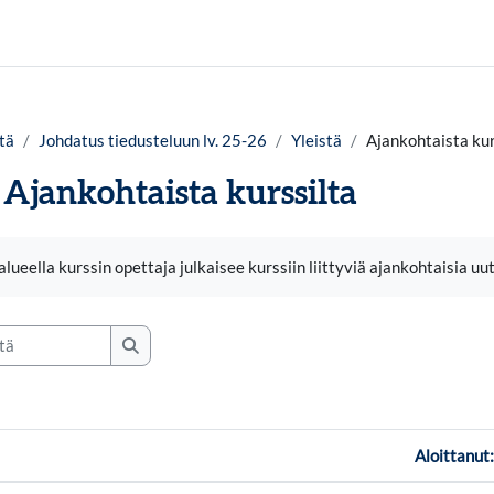
tä
Johdatus tiedusteluun lv. 25-26
Yleistä
Ajankohtaista kur
Ajankohtaista kurssilta
timukset
lueella kurssin opettaja julkaisee kurssiin liittyviä ajankohtaisia uut
Etsi viesteistä
Aloittanut: