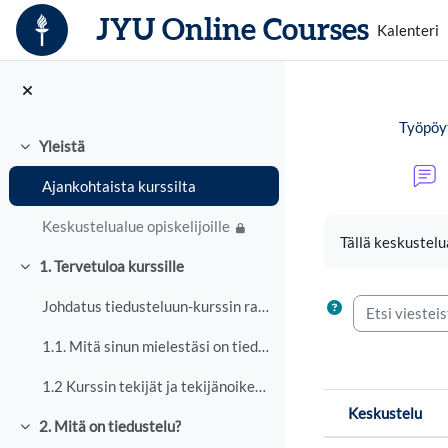
Siirry pääsisältöön
JYU Online Courses
Kalenteri
Työpöy
Yleistä
Tiivistä
Ajankohtaista kurssilta
Suorituksen vaa
Keskustelualue opiskelijoille
Tällä keskustelua
1. Tervetuloa kurssille
Tiivistä
Etsi viesteistä
Johdatus tiedusteluun-kurssin rakenne ja sisältö T...
1.1. Mitä sinun mielestäsi on tiedustelu?
1.2 Kurssin tekijät ja tekijänoikeudet
Keskustelu
2. Mitä on tiedustelu?
Tilanne
Tiivistä