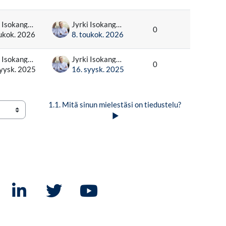
Jyrki Isokangas
Jyrki Isokangas
0
oukok. 2026
8. toukok. 2026
Jyrki Isokangas
Jyrki Isokangas
0
syysk. 2025
16. syysk. 2025
1.1. Mitä sinun mielestäsi on tiedustelu? 
▶︎