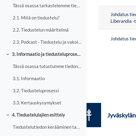
Lista keskus
Tässä osassa tarkastelemme tiedustelun määritelmää...
Johdatus tie
2.1. Mitä on tiedustelu?
Liberandia -
2.2. Tiedustelun määritelmä
Johdatus tie
2.3. Podcast - Tiedustelu ja vakoilu - sodan voittaminen jo rauhan aikana.
3. Informaatio ja tiedusteluprosessi
Tiivistä
Tässä osassa tutustumme tiedon erilaisiin tasoihin...
3.1. Informaatio
3.2. Tiedusteluprosessi
3.3. Kertauskysymykset
Jyväskylän 
4. Tiedustelulajien esittely
Tiivistä
Tiedustelutiedon kerääminen tapahtuu eri tiedustel...