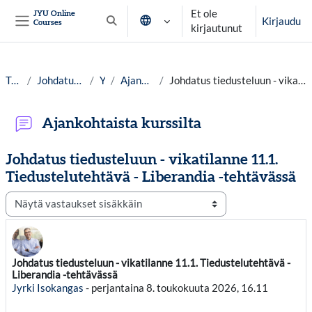
Siirry pääsisältöön
Et ole
JYU Online
Kirjaudu
Courses
Vaihda hakusyöttöä
kirjautunut
Sivupaneeli
Työpöytä
Johdatus tiedusteluun lv. 25-26
Yleistä
Ajankohtaista kurssilta
Johdatus tiedusteluun - vikatilanne 11.1. Tiedustelutehtävä - Liberandia -tehtävässä
Ajankohtaista kurssilta
Johdatus tiedusteluun - vikatilanne 11.1.
Tiedustelutehtävä - Liberandia -tehtävässä
Näytön tila
Johdatus tiedusteluun - vikatilanne 11.1. Tiedustelutehtävä -
Vastausten määrä: 0
Liberandia -tehtävässä
Jyrki Isokangas
-
perjantaina 8. toukokuuta 2026, 16.11