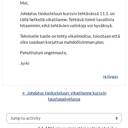
Moi,
Johdatus tiedusteluun-kurssin tehtävässä 11.1. on
tällä hetkellä vikatilanne. Tehtävä toimii tavallista
hitaammin, eikä tehtävien valintoja voi hyväksyä.
Tekniselle tuelle on tehty vikailmoitus, toivotaan että
vika saadaan korjattua mahdollisimman pian.
Pahoitteluni ongelmasta,
Jyrki
Ikilinkki
← Johdatus tiedusteluun: vikatilanne kurssin
taustapalvelussa
Jump to activity