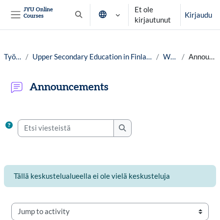
Siirry pääsisältöön
Et ole
JYU Online
Kirjaudu
Courses
Vaihda hakusyöttöä
kirjautunut
Sivupaneeli
Työpöytä
Upper Secondary Education in Finland: No Dead Ends, year 25-26
Welcome
Announcements
Announcements
Suorituksen vaatimukset
Etsi viesteistä
Etsi viesteistä
Tällä keskustelualueella ei ole vielä keskusteluja
Jump to activity