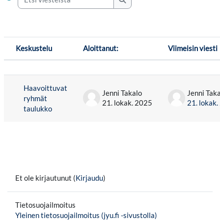
Etsi viesteistä
Keskustelu
Aloittanut:
Viimeisin viesti
Tilanne
Lista keskusteluista. Näytetään 1 / 1 kesku
Haavoittuvat
Jenni Takalo
Jenni Tak
ryhmät
21. lokak. 2025
21. lokak
taulukko
Et ole kirjautunut (
Kirjaudu
)
Tietosuojailmoitus
Yleinen tietosuojailmoitus (jyu.fi -sivustolla)