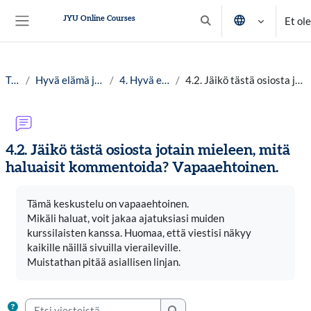
Siirry pääsisältöön
JYU Online Courses
Et ol
Vaihda hakusyöttöä
Sivupaneeli
Työpöytä
Hyvä elämä ja planetaarinen hyvinvointi lv. 25-26
4. Hyvä elämä kestävyysmurroksessa
4.2. Jäikö tästä osiosta jotain mieleen, mitä haluaisit kommentoida? Vapaaehtoinen.
4.2. Jäikö tästä osiosta jotain mieleen, mitä
haluaisit kommentoida? Vapaaehtoinen.
Suorituksen vaatimukset
Tämä keskustelu on vapaaehtoinen.
Mikäli haluat, voit jakaa ajatuksiasi muiden
kurssilaisten kanssa. Huomaa, että viestisi näkyy
kaikille näillä sivuilla vieraileville.
Muistathan pitää asiallisen linjan.
Etsi viesteistä