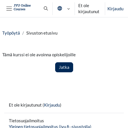
Siirry pääsisältöön
Et ole
JYU Online
Kirjaudu
Courses
Vaihda hakusyöttöä
kirjautunut
Sivupaneeli
Työpöytä
Sivuston etusivu
Tämä kurssi ei ole avoinna opiskelijoille
Jatka
Et ole kirjautunut (
Kirjaudu
)
Tietosuojailmoitus
Yleinen tietosuojailmoitus (jyu.fi -sivustolla)