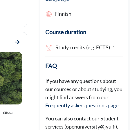
Finnish
Course duration
Go to section 2. Kiertotalouden perusperiaatteet
Study credits (e.g. ECTS): 1
FAQ
If you have any questions about
our courses or about studying, you
might find answers from our
Frequently asked questions page
.
a näissä
You can also contact our Student
services (openuniversity@jyu.fi).