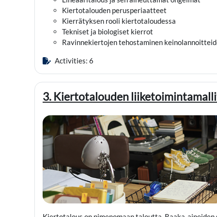
Kiertotalouden perusperiaatteet
Kierrätyksen rooli kiertotaloudessa
Tekniset ja biologiset kierrot
Ravinnekiertojen tehostaminen keinolannoittei
Activities: 6
3. Kiertotalouden liiketoimintamalli
Kiertotalous on nimenomaan taloutta. Raaka-aineiden s