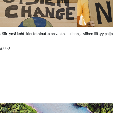
iirtymä kohti kiertotaloutta on vasta alullaan ja siihen liittyy paljon
stään?