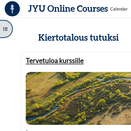
Skip to main content
JYU Online Courses
Calendar
Open course index
Kiertotalous tutuksi
Section outline
Tervetuloa kurssille