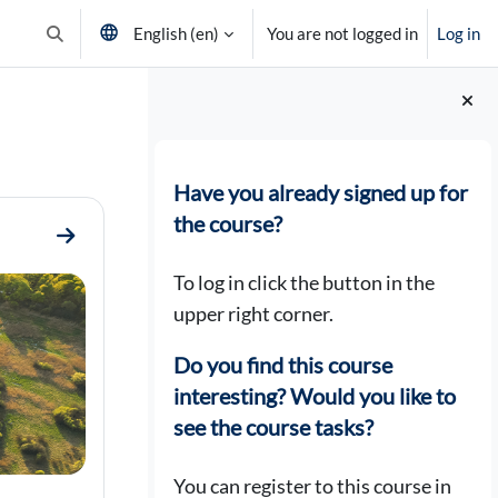
English ‎(en)‎
You are not logged in
Log in
Toggle search input
Blocks
Have you already signed up for
the course?
Go to section Tervetuloa kurssille
To log in click the button in the
upper right corner.
Do you find this course
interesting? Would you like to
see the course tasks?
You can register to this course in