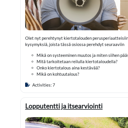
Olet nyt perehtynyt kiertotalouden perusperiaatteisiin. S
kysymyksiä, joista tässä osiossa perehdyt seuraaviin
Mikä on systeeminen muutos ja miten siihen pää
Mitä tarkoitetaan reilulla kiertotaloudella?
Onko kiertotalous aina kestävää?
Mikä on kohtuutalous?
Activities: 7
Lopputentti ja itsearviointi