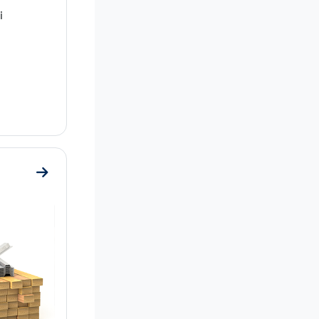
i
Go to section 4. Kiertotalous eri aloilla