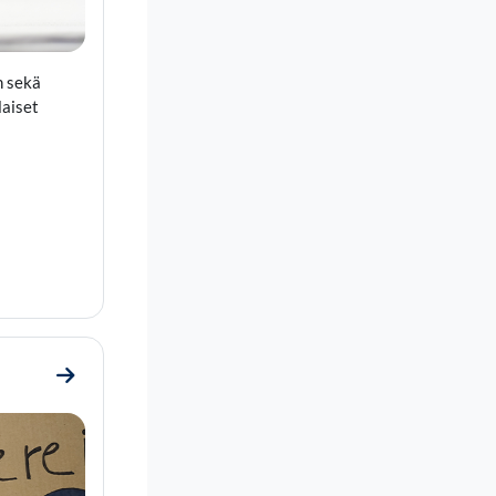
n sekä
laiset
Go to section 6. Miten tästä eteenpäin?