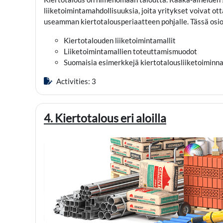
liiketoimintamahdollisuuksia, joita yritykset voivat o
useamman kiertotalousperiaatteen pohjalle. Tässä osio
Kiertotalouden liiketoimintamallit
Liiketoimintamallien toteuttamismuodot
Suomaisia esimerkkejä kiertotalousliiketoimin
Activities: 3
4. Kiertotalous eri aloilla