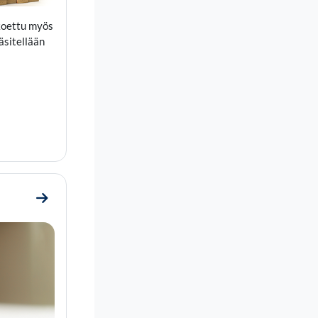
 koettu myös
äsitellään
Go to section 5. Kiertotalouden sääntely