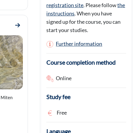
registration site
. Please follow
the
instructions
. When you have
signed up for the course, you can
Go to section 1. Raaka-aineisiin liittyvät riskit
start your studies.
Further information
Course completion method
Online
Study fee
? Miten
Free
Language