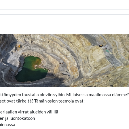
ttömyyden taustalla oleviin syihin. Millaisessa maailmassa elämme
kset ovat tärkeitä? Tämän osion teemoja ovat:
iaalien virrat alueiden välillä
en ja luontokatoon
minnassa