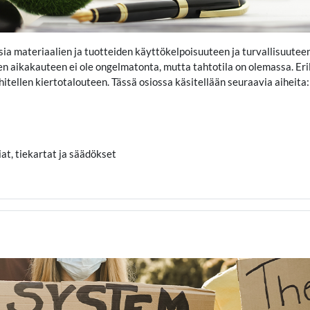
ia materiaalien ja tuotteiden käyttökelpoisuuteen ja turvallisuutee
den aikakauteen ei ole ongelmatonta, mutta tahtotila on olemassa. Eri
itellen kiertotalouteen. Tässä osiossa käsitellään seuraavia aiheita:
iat, tiekartat ja säädökset