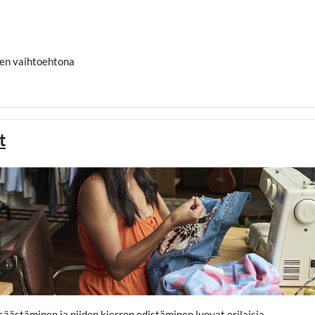
den vaihtoehtona
t
äästäminen ja niiden kierron edistäminen luovat erilaisia