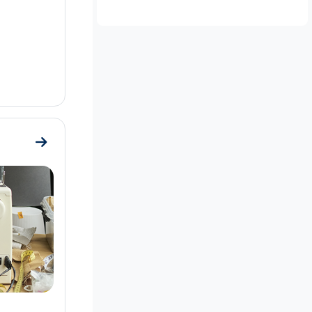
Go to section 3. Kiertotalouden liiketoimintamallit