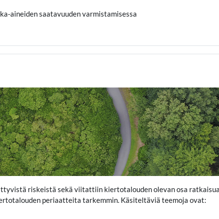
raaka-aineiden saatavuuden varmistamisessa
iittyvistä riskeistä sekä viitattiin kiertotalouden olevan osa ratkaisu
iertotalouden periaatteita tarkemmin. Käsiteltäviä teemoja ovat: