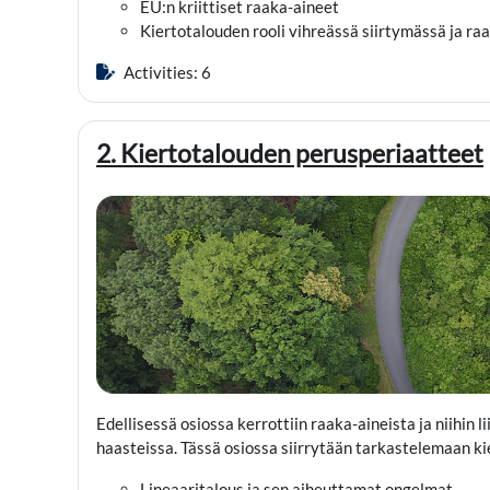
EU:n kriittiset raaka-aineet
Kiertotalouden rooli vihreässä siirtymässä ja 
Activities: 6
2. Kiertotalouden perusperiaatteet
Edellisessä osiossa kerrottiin raaka-aineista ja niihin l
haasteissa. Tässä osiossa siirrytään tarkastelemaan k
Lineaaritalous ja sen aiheuttamat ongelmat