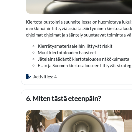
Kiertotaloustoimia suunnitellessa on huomiotava lukuis
markkinoihin liittyviä asioita. Siirtyminen kiertotalou
ohjelmat ohjelmat ja sääntely suuntaavat toimintaa väh
Kierrätysmateriaaleihin liittyvät riskit
Muut kiertotalouden haasteet
Jätelainsäädäntö kiertotalouden näkökulmasta
EU:n ja Suomen kiertotalouteen liittyvät strateg
Activities: 4
6. Miten tästä eteenpäin?