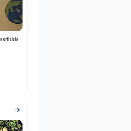
 erilaisia
Go to section Lopputentti ja itsearviointi