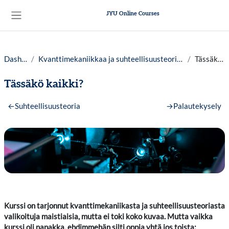
Skip to main content
JYU Online Courses
Side panel
Dashboard
Kvanttimekaniikkaa ja suhteellisuusteoriaa yleissivistävästi, lv. 25-26
Tässäkö kaikki?
Tässäkö kaikki?
Section outline
←
Suhteellisuusteoria
→
Palautekysely
Kurssi on tarjonnut kvanttimekaniikasta ja suhteellisuusteoriasta
valikoituja maistiaisia, mutta ei toki koko kuvaa. Mutta vaikka
kurssi oli napakka, ehdimmehän silti oppia yhtä jos toista: