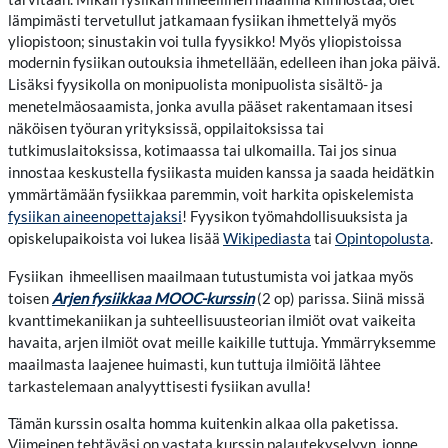
lämpimästi tervetullut jatkamaan fysiikan ihmettelyä myös
yliopistoon; sinustakin voi tulla fyysikko! Myös yliopistoissa
modernin fysiikan outouksia ihmetellään, edelleen ihan joka päivä.
monipuolista sisältö- ja
Lisäksi fyysikolla on monipuolista
menetelmäosaamista, jonka avulla pääset rakentamaan itsesi
näköisen työuran yrityksissä, oppilaitoksissa tai
tutkimuslaitoksissa, kotimaassa tai ulkomailla.
Tai jos sinua
innostaa keskustella fysiikasta muiden kanssa ja saada heidätkin
ymmärtämään fysiikkaa paremmin, voit harkita opiskelemista
fysiikan aineenopettajaksi
! Fyysikon työmahdollisuuksista ja
opiskelupaikoista voi lukea lisää
Wikipediasta
tai
Opintopolusta
.
Fysiikan ihmeellisen maailmaan tutustumista voi jatkaa myös
toisen
Arjen fysiikkaa MOOC-kurssin
(2 op) parissa. Siinä missä
kvanttimekaniikan ja suhteellisuusteorian ilmiöt ovat vaikeita
havaita, arjen ilmiöt ovat meille kaikille tuttuja. Ymmärryksemme
maailmasta laajenee huimasti, kun tuttuja ilmiöitä lähtee
tarkastelemaan analyyttisesti fysiikan avulla!
Tämän kurssin osalta homma kuitenkin alkaa olla paketissa.
Viimeinen tehtäväsi on vastata kurssin palautekyselyyn, jonne