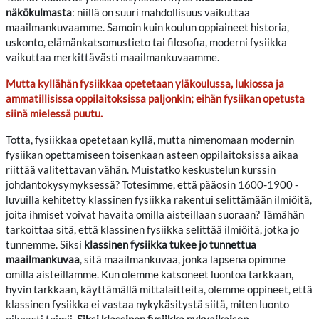
näkökulmasta
: niillä on suuri mahdollisuus vaikuttaa
maailmankuvaamme. Samoin kuin koulun oppiaineet historia,
uskonto, elämänkatsomustieto tai filosofia, moderni fysiikka
vaikuttaa merkittävästi maailmankuvaamme.
Mutta kyllähän fysiikkaa opetetaan yläkoulussa, lukiossa ja
ammatillisissa oppilaitoksissa paljonkin; eihän fysiikan opetusta
siinä mielessä puutu.
Totta, fysiikkaa opetetaan kyllä, mutta nimenomaan modernin
fysiikan opettamiseen toisenkaan asteen oppilaitoksissa aikaa
riittää valitettavan vähän. Muistatko keskustelun kurssin
johdantokysymyksessä? Totesimme, että pääosin 1600-1900 -
luvuilla kehitetty klassinen fysiikka rakentui selittämään ilmiöitä,
joita ihmiset voivat havaita omilla aisteillaan suoraan? Tämähän
tarkoittaa sitä, että klassinen fysiikka selittää ilmiöitä, jotka jo
tunnemme. Siksi
klassinen fysiikka tukee jo tunnettua
maailmankuvaa
, sitä maailmankuvaa, jonka lapsena opimme
omilla aisteillamme. Kun olemme katsoneet luontoa tarkkaan,
hyvin tarkkaan, käyttämällä mittalaitteita, olemme oppineet, että
klassinen fysiikka ei vastaa nykykäsitystä siitä, miten luonto