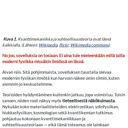
Kuva 1.
Kvanttimekaniikka ja suhteellisuusteoria ovat läsnä
kaikkialla. (Lähteet:
Wikipedia
,
flickr
,
Wikimedia commons
).
No joo, sovelluksia on tosiaan. Ei aina tule mieleenkään millä lailla
moderni fysiikka missäkin ilmiössä on läsnä.
Aivan niin. Sitä pohjimmaista, sovelluksen taustalla olevaa
modernin fysiikan ilmiötä kun harvoin näkee omin silmin, kuten
aiemmin jo keskustelimme.
Teorioiden hyödyntäminen kuitenkin jatkuu, jopa voimistuu. Toisin
sanoen, niiden rooli näkyy myös
tieteellisestä näkökulmasta
.
Nykyään koko materiaalitieteiden, elektroniikan, ydinfysiikan,
hiukkasfysiikan, kosmologian sekä kvanttikemian tutkimus
pohjautuu kokonaan kvanttimekaniikkaan ja
suhteellisuusteoriaan — eikä tämä toteamus ole lainkaan