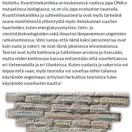
liioiteltu. Kvanttimekaniikka on keskeisessä roolissa jopa DNA:n
mutaatiossa biologiassa; se on siis jopa evoluution taustalla.
Kvanttimekaniikka ja suhteellisuusteoria ovat myös tärkeänä
osana monitieteistä yhteistyötä myös ihmiskunnan suurten
haasteiden, kuten energiakysymysten, tieto- ja
viestintäteknologioiden sekä ilmaston lämpenemisen ongelmien
ratkaisemisessa. Voisi sanoa, että nämä kaksi perusteoriaa ovat
kuin suola ja sokeri; ne ovat läsnä jokaisessa leivonnaisessa.
Teoriat ovat kyllä kiehtovia ja tutkimisen arvoisia jo itsessään,
mutta niiden kiehtovuus kasvaa entisestään niitä sovellettaessa
eri tieteenaloilla ja eri tilanteissa. Kuten suolasta ja sokerista voi
leipoa mitä vaan, myös teorioita voi soveltaa mihin tahansa
käytännön ongelmaan; erityisen herkullisia teorioista tulee
käytännön sovellusten kautta!