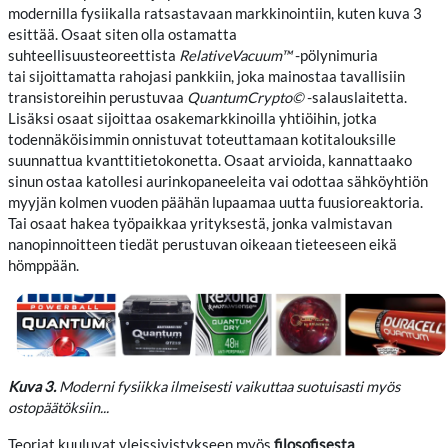
modernilla fysiikalla ratsastavaan markkinointiin, kuten kuva 3
esittää. Osaat siten olla ostamatta
suhteellisuusteoreettista
RelativeVacuum™
-pölynimuria
tai sijoittamatta rahojasi pankkiin, joka mainostaa tavallisiin
transistoreihin perustuvaa
QuantumCrypto©
-salauslaitetta.
Lisäksi osaat sijoittaa osakemarkkinoilla yhtiöihin, jotka
todennäköisimmin onnistuvat toteuttamaan kotitalouksille
suunnattua kvanttitietokonetta. Osaat arvioida, kannattaako
sinun ostaa katollesi aurinkopaneeleita vai odottaa sähköyhtiön
myyjän kolmen vuoden päähän lupaamaa uutta fuusioreaktoria.
Tai osaat hakea työpaikkaa yrityksestä, jonka valmistavan
nanopinnoitteen tiedät perustuvan oikeaan tieteeseen eikä
hömppään.
Kuva 3.
Moderni fysiikka ilmeisesti vaikuttaa suotuisasti myös
ostopäätöksiin...
Teoriat kuuluvat yleissivistykseen myös
filosofisesta