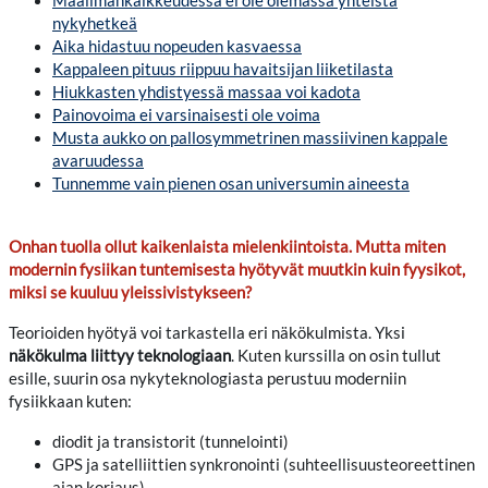
Maailmankaikkeudessa ei ole olemassa yhteistä
nykyhetkeä
Aika hidastuu nopeuden kasvaessa
Kappaleen pituus riippuu havaitsijan liiketilasta
Hiukkasten yhdistyessä massaa voi kadota
Painovoima ei varsinaisesti ole voima
Musta aukko on pallosymmetrinen massiivinen kappale
avaruudessa
Tunnemme vain pienen osan universumin aineesta
Onhan tuolla ollut kaikenlaista mielenkiintoista. Mutta miten
modernin fysiikan tuntemisesta hyötyvät muutkin kuin fyysikot,
miksi se kuuluu yleissivistykseen?
Teorioiden hyötyä voi tarkastella eri näkökulmista. Yksi
näkökulma liittyy teknologiaan
. Kuten kurssilla on osin tullut
esille, suurin osa nykyteknologiasta perustuu moderniin
fysiikkaan kuten:
diodit ja transistorit (tunnelointi)
GPS ja satelliittien synkronointi (suhteellisuusteoreettinen
ajan korjaus)