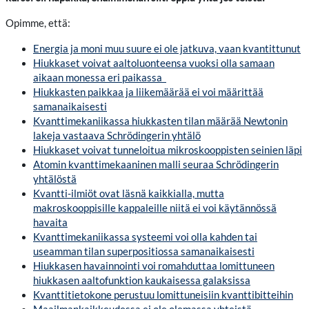
Opimme, että:
Energia ja moni muu suure ei ole jatkuva, vaan kvantittunut
Hiukkaset voivat aaltoluonteensa vuoksi olla samaan
aikaan monessa eri paikassa
Hiukkasten paikkaa ja liikemäärää ei voi määrittää
samanaikaisesti
Kvanttimekaniikassa hiukkasten tilan määrää Newtonin
lakeja vastaava Schrödingerin yhtälö
Hiukkaset voivat tunneloitua mikroskooppisten seinien läpi
Atomin kvanttimekaaninen malli seuraa Schrödingerin
yhtälöstä
Kvantti-ilmiöt ovat läsnä kaikkialla, mutta
makroskooppisille kappaleille niitä ei voi käytännössä
havaita
Kvanttimekaniikassa systeemi voi olla kahden tai
useamman tilan superpositiossa samanaikaisesti
Hiukkasen havainnointi voi romahduttaa lomittuneen
hiukkasen aaltofunktion kaukaisessa galaksissa
Kvanttitietokone perustuu lomittuneisiin kvanttibitteihin