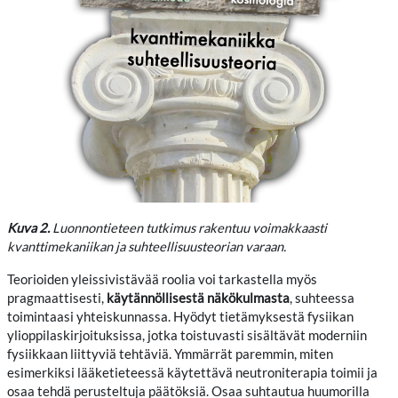
Kuva 2.
Luonnontieteen tutkimus rakentuu voimakkaasti
kvanttimekaniikan ja suhteellisuusteorian varaan.
Teorioiden yleissivistävää roolia voi tarkastella myös
pragmaattisesti,
käytännöllisestä näkökulmasta
, suhteessa
toimintaasi yhteiskunnassa. Hyödyt tietämyksestä fysiikan
ylioppilaskirjoituksissa, jotka toistuvasti sisältävät moderniin
fysiikkaan liittyviä tehtäviä. Ymmärrät paremmin, miten
esimerkiksi lääketieteessä käytettävä neutroniterapia toimii ja
osaa tehdä perusteltuja päätöksiä. Osaa suhtautua huumorilla