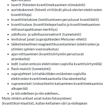
laserit (fotonien kvanttimekaaninen stimulointi)
aurinkokennot (fotonit virittävät piissä olevien elektronien
kvanttitiloja)
kvanttitietokone (lomittumiseen perustuvat kvanttibitit)
kvanttisalaus (kvanttiteleportaatio ja kvanttimekaanisen
mittaustapahtuman merkitys)
ydinfissio- ja ydinfuusioreaktorit (tunnelointi)
levitoivat junat (suprajohteiden Meissner-efekti)
lääketieteellinen magneettikuvantaminen (elektronien ja
ytimien spinien vuorovaikutus)
ajan mittaaminen (kvanttisiirtymiin perustuvat
atomikellot)
ledit (valon emissio elektronien sopivilla kvanttisiirtymillä)
flash-muistit (tunnelointi)
suprajohteet (virtahäviöiden estäminen sopivilla
elektronien kvanttimekaanisella tilarakenteella)
supranesteet (viskositeetin katoaminen kvanttimekaanista
alkuperää)
ja niin edelleen ja niin edelleen...
Myös niinkin arkiset asiat kuten fotosynteesi
(kvanttikorrelaatiot), kullan keltainen väri ja elohopean