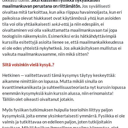
oikeasti toimii.
Siksi klassinen fysiikka nykyaikaisen
maailmankuvan perustana on riittämätön.
Jos syvällisesti
oivaltaa mitä tarkoittaa, kun aika riippuu havainnoijasta, kun eri
paikoissa olevat hiukkaset ovat käytännössä
yhtä
, kun asioiden
tila voi olla yhtäaikaisesti
sekä-että
, ja niin edespäin, ei
oivaltaminen voi olla vaikuttamatta maailmankuvaan tai jopa
teologisiin näkemyksiin. Esimerkiksi eräs hätkähdyttävimpiä
kurssilla esitettyjä asioita lienee se, että maailmankaikkeudessa
ei ole edes yhteistä nykyhetkeä. Jos aikakäsityksen mullistus ei
vaikuta maailmankuvaamme, niin mikä sitten?
Siitä voisinkin vielä kysyä..?
Hetkinen — valitettavasti tämä kysymys täytyy keskeyttää:
aikamme nimittäin on lopussa. Mutta mikäli sinulla on
kvanttimekaniikasta ja suhteellisuusteoriasta nyt kurssin lopussa
enemmän kysymyksiä kuin kurssin alussa, niin erinomaista!
Tällöin olet oikeasti oivaltanut jotakin.
Myös fysiikan tutkimuksen huipulla teorioihin liittyy paljon
kysymyksiä, joita emme yksinkertaisesti ymmärrä. Fysiikka ei ole
valmis ja tutkittavaa on edelleen paljon, joten tutkijoitakin
tarvitaan. Mikäli fysiikan ihmeellinen maailma kiinnostaa, olet