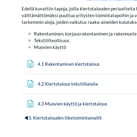
Edellä kuvattiin tapoja, joilla kiertotalouden periaatteit
välttämättömäksi puuttua yritysten toimintatapoihin ja v
tarkemmin aloja, joiden vaikutus raaka-aineiden kulutukse
Rakentaminen, korjausrakentaminen ja rakennust
Tekstiiliteollisuus
Muovien käyttö
Page
4.1 Rakentamisen kiertotalous
Page
4.2 Kiertotalous tekstiilialalla
Page
4.3 Muovien käyttö ja kiertotalous
◀︎
3. Kiertotalouden liiketoimintamallit