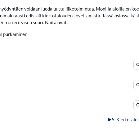
a hyödyntäen voidaan luoda uutta liiketoimintaa. Monilla aloilla on ko
oimakkaasti edistää kiertotalouden soveltamista. Tässä osiossa käsi
en on erityisen suuri. Näitä ovat:
en purkaminen
C
C
C
▶︎
5. Kiertotalo