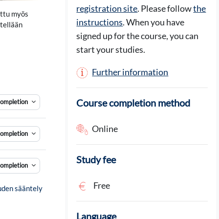
registration site
. Please follow
the
ettu myös
instructions
. When you have
tellään
signed up for the course, you can
start your studies.
Further information
Course completion method
ompletion
Online
ompletion
Study fee
ompletion
Free
uden sääntely
Language