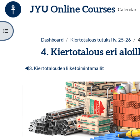
Skip to main content
JYU Online Courses
Calendar
Open course index
Dashboard
Kiertotalous tutuksi lv. 25-26
4
4. Kiertotalous eri aloil
Section outline
◀︎
3. Kiertotalouden liiketoimintamallit