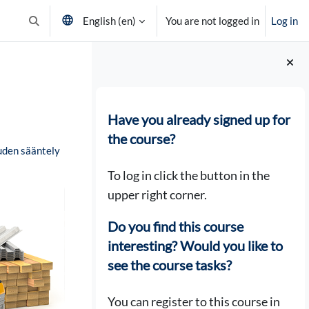
English ‎(en)‎
You are not logged in
Log in
Toggle search input
Blocks
Have you already signed up for
the course?
uden sääntely
To log in click the button in the
upper right corner.
Do you find this course
interesting? Would you like to
see the course tasks?
You can register to this course in