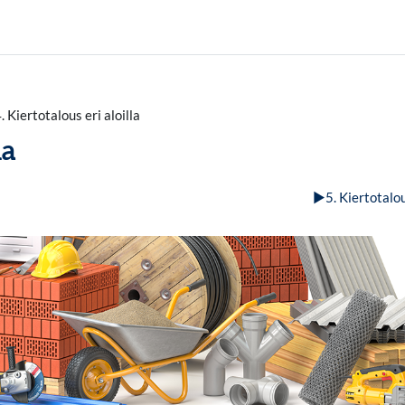
. Kiertotalous eri aloilla
la
▶︎
5. Kiertotalo