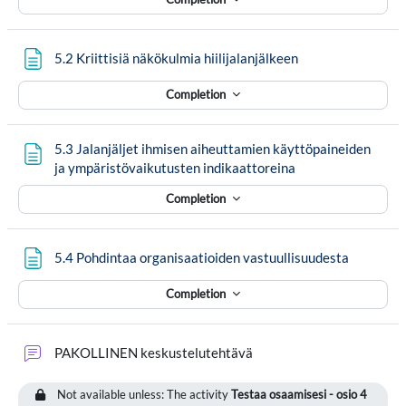
Page
5.2 Kriittisiä näkökulmia hiilijalanjälkeen
Completion
5.3 Jalanjäljet ihmisen aiheuttamien käyttöpaineiden
Page
ja ympäristövaikutusten indikaattoreina
Completion
Page
5.4 Pohdintaa organisaatioiden vastuullisuudesta
Completion
Forum
PAKOLLINEN keskustelutehtävä
Not available unless: The activity
Testaa osaamisesi - osio 4