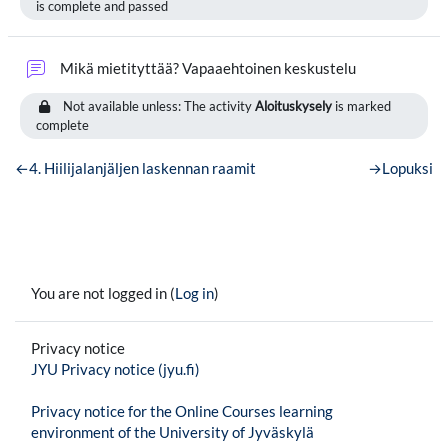
is complete and passed
Forum
Mikä mietityttää? Vapaaehtoinen keskustelu
Not available unless: The activity
Aloituskysely
is marked
complete
←
4. Hiilijalanjäljen laskennan raamit
→
Lopuksi
You are not logged in (
Log in
)
Privacy notice
JYU Privacy notice (jyu.fi)
Privacy notice for the Online Courses learning
environment of the University of Jyväskylä