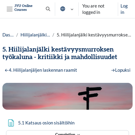
Skip to main content
You are not
Log
JYU Online
Courses
Toggle search input
logged in
in
Side panel
Dashboard
Hiilijalanjälki haltuun lv. 25-26
5. Hiilijalanjälki kestävyysmurroksen työkaluna - kritiikki ja mahdollisuudet
5. Hiilijalanjälki kestävyysmurroksen
työkaluna - kritiikki ja mahdollisuudet
Section outline
←
4. Hiilijalanjäljen laskennan raamit
→
Lopuksi
Page
5.1 Katsaus osion sisältöihin
Completion