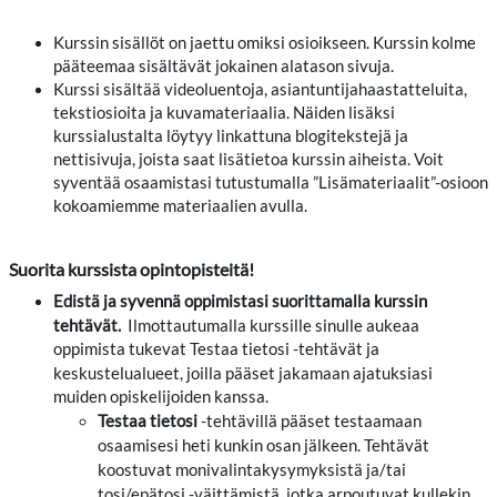
Kurssin sisällöt on jaettu omiksi osioikseen. Kurssin kolme
pääteemaa sisältävät jokainen alatason sivuja.
Kurssi sisältää videoluentoja, asiantuntijahaastatteluita,
tekstiosioita ja kuvamateriaalia. Näiden lisäksi
kurssialustalta löytyy linkattuna blogitekstejä ja
nettisivuja, joista saat lisätietoa kurssin aiheista. Voit
syventää osaamistasi tutustumalla ”Lisämateriaalit”-osioon
kokoamiemme materiaalien avulla.
Suorita kurssista opintopisteitä!
Edistä ja syvennä oppimistasi suorittamalla kurssin
tehtävät.
Ilmottautumalla kurssille sinulle aukeaa
oppimista tukevat Testaa tietosi -tehtävät ja
,
keskustelualueet
joilla pääset jakamaan ajatuksiasi
muiden opiskelijoiden kanssa.
Testaa tietosi
-tehtävillä pääset testaamaan
osaamisesi heti kunkin osan jälkeen. Tehtävät
koostuvat monivalintakysymyksistä ja/tai
tosi/epätosi -väittämistä, jotka arpoutuvat kullekin