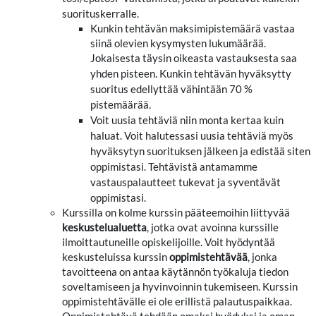
suorituskerralle.
Kunkin tehtävän maksimipistemäärä vastaa
siinä olevien kysymysten lukumäärää.
Jokaisesta täysin oikeasta vastauksesta saa
Kunkin tehtävän hyväksytty
yhden pisteen.
suoritus edellyttää vähintään 70 %
pistemäärää.
Voit uusia tehtäviä niin monta kertaa kuin
haluat. Voit halutessasi uusia tehtäviä myös
hyväksytyn suorituksen jälkeen ja edistää siten
oppimistasi. Tehtävistä antamamme
vastauspalautteet tukevat ja syventävät
oppimistasi.
Kurssilla on kolme kurssin pääteemoihin liittyvää
keskustelualuetta
, jotka ovat avoinna kurssille
ilmoittautuneille opiskelijoille. Voit hyödyntää
keskusteluissa kurssin
oppimistehtävää
, jonka
tavoitteena on antaa käytännön työkaluja tiedon
soveltamiseen ja hyvinvoinnin tukemiseen. Kurssin
oppimistehtävälle ei ole erillistä palautuspaikkaa.