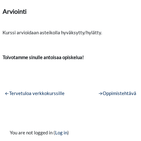
Arviointi
Kurssi arvioidaan asteikolla hyväksytty/hylätty.
Toivotamme sinulle antoisaa opiskelua!
←
Tervetuloa verkkokurssille
→
Oppimistehtävä
You are not logged in (
Log in
)