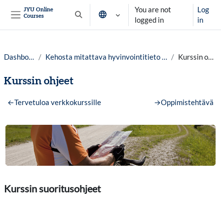
Skip to main content
You are not
Log
JYU Online
Courses
Toggle search input
logged in
in
Side panel
Dashboard
Kehosta mitattava hyvinvointitieto lv.25-26
Kurssin ohjeet
Kurssin ohjeet
Section outline
←
Tervetuloa verkkokurssille
→
Oppimistehtävä
Kurssin suoritusohjeet