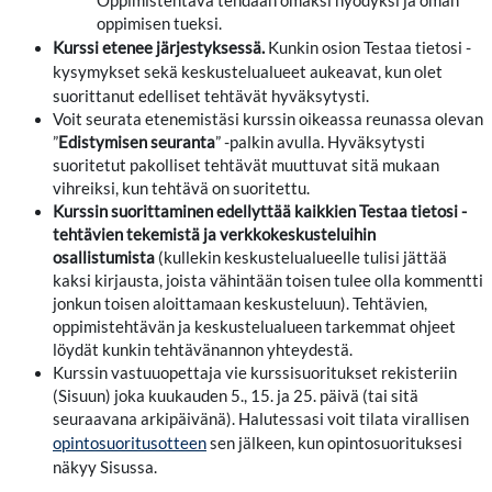
Oppimistehtävä tehdään omaksi hyödyksi ja oman
oppimisen tueksi.
Kurssi etenee järjestyksessä.
Kunkin osion Testaa tietosi -
kysymykset sekä keskustelualueet aukeavat, kun olet
suorittanut edelliset tehtävät hyväksytysti.
Voit seurata etenemistäsi kurssin oikeassa reunassa olevan
”
Edistymisen seuranta
” -palkin avulla. Hyväksytysti
suoritetut pakolliset tehtävät muuttuvat sitä mukaan
vihreiksi, kun tehtävä on suoritettu.
Kurssin suorittaminen edellyttää kaikkien Testaa tietosi -
tehtävien tekemistä ja verkkokeskusteluihin
osallistumista
(kullekin keskustelualueelle tulisi jättää
kaksi kirjausta, joista vähintään toisen tulee olla kommentti
jonkun toisen aloittamaan keskusteluun). Tehtävien,
oppimistehtävän ja keskustelualueen tarkemmat ohjeet
löydät kunkin tehtävänannon yhteydestä.
Kurssin vastuuopettaja vie kurssisuoritukset rekisteriin
(Sisuun) joka kuukauden 5., 15. ja 25. päivä (tai sitä
seuraavana arkipäivänä). Halutessasi voit tilata virallisen
sen jälkeen, kun opintosuorituksesi
opintosuoritusotteen
näkyy Sisussa.