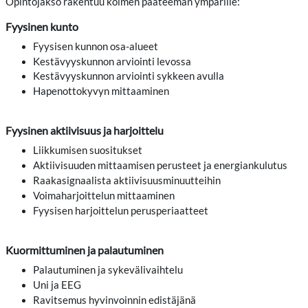
Opintojakso rakentuu kolmen pääteeman ympärille:
Fyysinen kunto
Fyysisen kunnon osa-alueet
Kestävyyskunnon arviointi levossa
Kestävyyskunnon arviointi sykkeen avulla
Hapenottokyvyn mittaaminen
Fyysinen aktiivisuus ja harjoittelu
Liikkumisen suositukset
Aktiivisuuden mittaamisen perusteet ja energiankulutus
Raakasignaalista aktiivisuusminuutteihin
Voimaharjoittelun mittaaminen
Fyysisen harjoittelun perusperiaatteet
Kuormittuminen ja palautuminen
Palautuminen ja sykevälivaihtelu
Uni ja EEG
Ravitsemus hyvinvoinnin edistäjänä