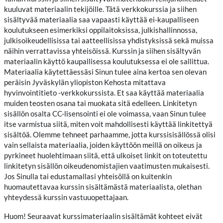
kuuluvat materiaalin tekijöille. Tätä verkkokurssia ja siihen
sisältyvää materiaalia saa vapaasti käyttää ei-kaupalliseen
koulutukseen esimerkiksi oppilaitoksissa, julkishallinnossa,
julkisoikeudellisissa tai aatteellisissa yhdistyksissä sekä muissa
näihin verrattavissa yhteisöissä. Kurssin ja siihen sisältyvän
materiaalin käyttö kaupallisessa koulutuksessa ei ole sallittua.
Materiaalia käytettäessäsi Sinun tulee aina kertoa sen olevan
peräisin Jyväskylän yliopiston Kehosta mitattava
hyvinvointitieto -verkkokurssista. Et saa käyttää materiaalia
muiden teosten osana tai muokata sitä edelleen. Linkitetyn
sisällön osalta CC-lisensointi ei ole voimassa, vaan Sinun tulee
itse varmistua siitä, miten voit mahdollisesti käyttää linkitettyä
sisältöä. Olemme tehneet parhaamme, jotta kurssisisällössä olisi
vain sellaista materiaalia, joiden käyttöön meillä on oikeus ja
pyrkineet huolehtimaan siitä, että ulkoiset linkit on toteutettu
linkitetyn sisällön oikeudenomistajien vaatimusten mukaisesti.
Jos Sinulla tai edustamallasi yhteisöllä on kuitenkin
huomautettavaa kurssin sisältämästä materiaalista, olethan
yhteydessä kurssin vastuuopettajaan.
Huom! Seuraavat kurssimateriaalin sisältämät kohteet eivät