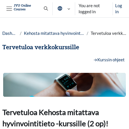
Skip to main content
You are not
Log
JYU Online
Courses
Toggle search input
logged in
in
Side panel
Dashboard
Kehosta mitattava hyvinvointitieto lv.25-26
Tervetuloa verkkokurssille
Tervetuloa verkkokurssille
Section outline
→
Kurssin ohjeet
Tervetuloa Kehosta mitattava
hyvinvointitieto -kurssille (2 op)!