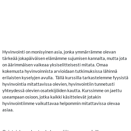
Hyvinvointi on monisyinen asia, jonka ymmärrämme olevan
tärkeää jokapäiväisen elämämme sujumisen kannalta, mutta jota
on äärimmäisen vaikeaa yksiselitteisesti mitata. Omaa
kokemusta hyvinvoinnista arvioidaan tutkimuksissa lähinnä
erilaisten kyselyjen avulla.
Tällä kurssilla tarkastelemme fyysistä
hyvinvointia mitattavissa olevien, hyvinvointiin tunnetusti
yhteydessä olevien osatekijöiden kautta. Kurssimme on jaettu
useampaan osioon, jotka kaikki käsittelevät jotakin
hyvinvointiimme vaikuttavaa helpommin mitattavissa olevaa
asiaa.