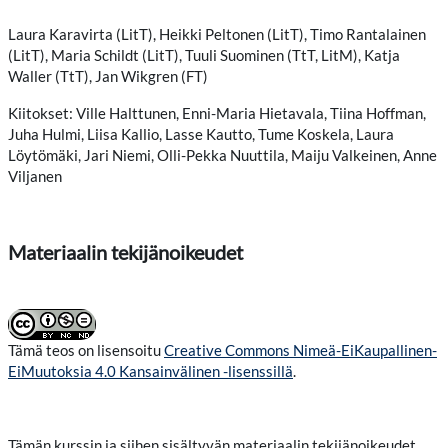
Laura Karavirta (LitT), Heikki Peltonen (LitT), Timo Rantalainen
(LitT), Maria Schildt (LitT), Tuuli Suominen (TtT, LitM), Katja
Waller (TtT), Jan Wikgren (FT)
Kiitokset: Ville Halttunen, Enni-Maria Hietavala, Tiina Hoffman,
Juha Hulmi, Liisa Kallio, Lasse Kautto, Tume Koskela, Laura
Löytömäki, Jari Niemi, Olli-Pekka Nuuttila, Maiju Valkeinen, Anne
Viljanen
Materiaalin tekijänoikeudet
Tämä teos on lisensoitu
Creative Commons Nimeä-EiKaupallinen-
EiMuutoksia 4.0 Kansainvälinen -lisenssillä
.
Tämän kurssin ja siihen sisältyvän materiaalin tekijänoikeudet