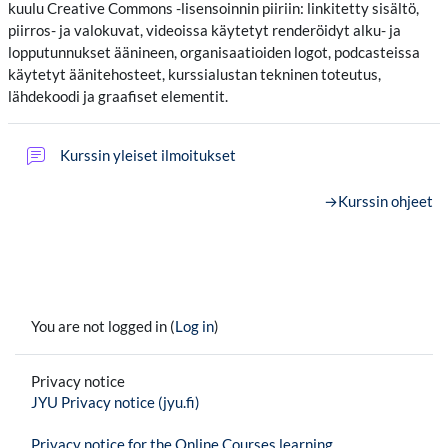
kuulu Creative Commons -lisensoinnin piiriin: linkitetty sisältö,
piirros- ja valokuvat
, videoissa käytetyt renderöidyt alku- ja
lopputunnukset äänineen, organisaatioiden logot, podcasteissa
käytetyt äänitehosteet, kurssialustan tekninen toteutus,
lähdekoodi ja graafiset elementit.
Forum
Kurssin yleiset ilmoitukset
→
Kurssin ohjeet
You are not logged in (
Log in
)
Privacy notice
JYU Privacy notice (jyu.fi)
Privacy notice for the Online Courses learning