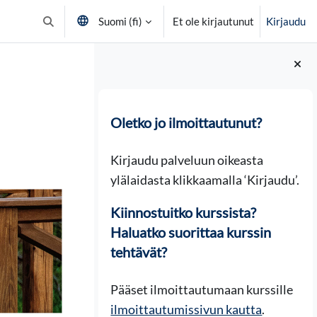
Suomi ‎(fi)‎
Et ole kirjautunut
Kirjaudu
Vaihda hakusyöttöä
Lohkot
Oletko jo ilmoittautunut?
Kirjaudu palveluun oikeasta
ylälaidasta klikkaamalla ‘Kirjaudu’.
Kiinnostuitko kurssista?
Haluatko suorittaa kurssin
tehtävät?
Pääset ilmoittautumaan kurssille
ilmoittautumissivun kautta
.