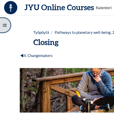
Siirry pääsisältöön
JYU Online Courses
Kalenteri
Avaa kurssisisältö
Työpöytä
Pathways to planetary well-being, 
Closing
Osion ääriviiva
◀︎
4. Changemakers