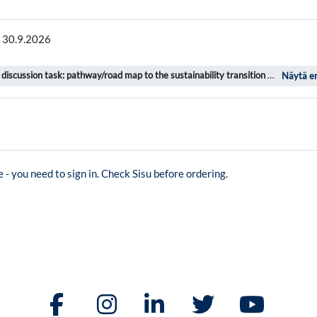
Palaute
 30.9.2026
cussion task: pathway/road map to the sustainability transition
on suoritettu ...
Näytä 
Verkko-osoite
e - you need to sign in. Check Sisu before ordering.