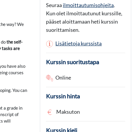
Seuraa
ilmoittautumisohjeita
.
Kun olet ilmoittautunut kurssille,
pääset aloittamaan heti kurssin
 the way? We
suorittamisen.
 do
the self-
Lisätietoja kurssista
y tasks are
Kurssin suoritustapa
 you have also
being courses
Online
loping. You can
Kurssin hinta
t a grade in
Maksuton
nscript of
s will
Kurssin kieli