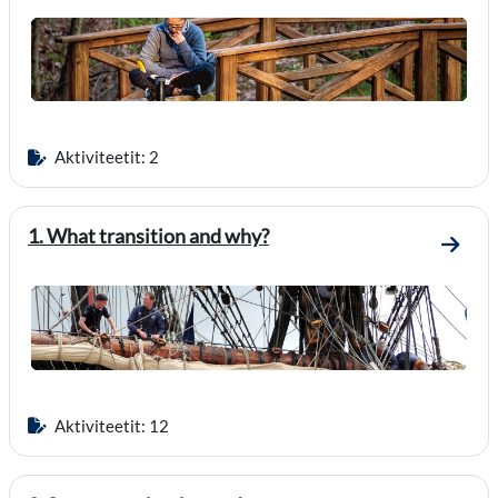
Aktiviteetit: 2
1. What transition and why?
Mene o
Aktiviteetit: 12