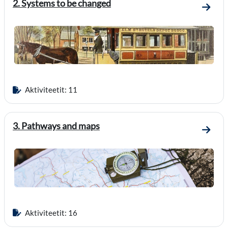
2. Systems to be changed
Mene o
Aktiviteetit: 11
3. Pathways and maps
Mene 
Aktiviteetit: 16