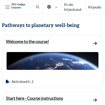
Siirry pääsisältöön
Et ole
JYU Online
Kirjaudu
Courses
Vaihda hakusyöttöä
kirjautunut
Sivupaneeli
Pathways to planetary well-being
Osion ääriviiva
Welcome to the course!
Mene 
Aktiviteetit: 2
Start here - Course instructions
Mene o