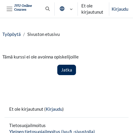
Siirry pääsisältöön
Et ole
JYU Online
Kirjaudu
Courses
Vaihda hakusyöttöä
kirjautunut
Sivupaneeli
Työpöytä
Sivuston etusivu
Tämä kurssi ei ole avoinna opiskelijoille
Jatka
Et ole kirjautunut (
Kirjaudu
)
Tietosuojailmoitus
Yleinen tietosuojailmoitus (jyu.fi -sivustolla)