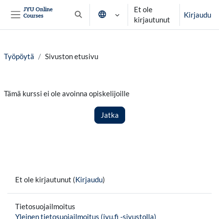
Siirry pääsisältöön
Et ole
JYU Online
Kirjaudu
Courses
Vaihda hakusyöttöä
kirjautunut
Sivupaneeli
Työpöytä
Sivuston etusivu
Tämä kurssi ei ole avoinna opiskelijoille
Jatka
Et ole kirjautunut (
Kirjaudu
)
Tietosuojailmoitus
Yleinen tietosuojailmoitus (jyu.fi -sivustolla)