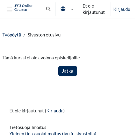
Siirry pääsisältöön
Et ole
JYU Online
Kirjaudu
Courses
Vaihda hakusyöttöä
kirjautunut
Sivupaneeli
Työpöytä
Sivuston etusivu
Tämä kurssi ei ole avoinna opiskelijoille
Jatka
Et ole kirjautunut (
Kirjaudu
)
Tietosuojailmoitus
Yleinen tietosuojailmoitus (jyu.fi -sivustolla)