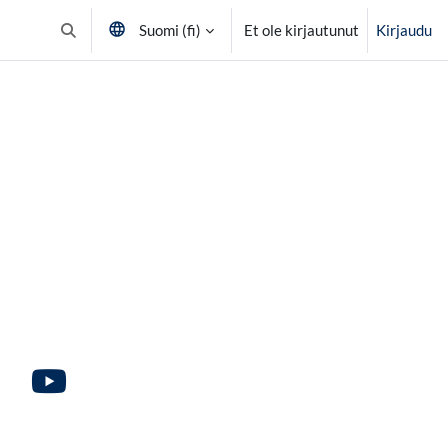
Suomi ‎(fi)‎
Et ole kirjautunut
Kirjaudu
Vaihda hakusyöttöä