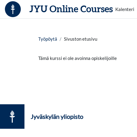
Siirry pääsisältöön
JYU Online Courses
Kalenteri
Työpöytä
Sivuston etusivu
Tämä kurssi ei ole avoinna opiskelijoille
Jyväskylän yliopisto