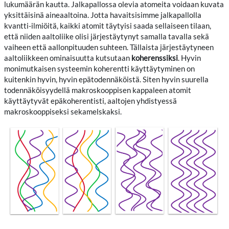
lukumäärän kautta. Jalkapallossa olevia atomeita voidaan kuvata
yksittäisinä aineaaltoina. Jotta havaitsisimme jalkapallolla
kvantti-ilmiöitä, kaikki atomit täytyisi saada sellaiseen tilaan,
että niiden aaltoliike olisi järjestäytynyt samalla tavalla sekä
vaiheen että aallonpituuden suhteen. Tällaista järjestäytyneen
aaltoliikkeen ominaisuutta kutsutaan
koherenssiksi
. Hyvin
monimutkaisen systeemin koherentti käyttäytyminen on
kuitenkin hyvin, hyvin epätodennäköistä. Siten hyvin suurella
todennäköisyydellä makroskooppisen kappaleen atomit
käyttäytyvät epäkoherentisti, aaltojen yhdistyessä
makroskooppiseksi sekamelskaksi.