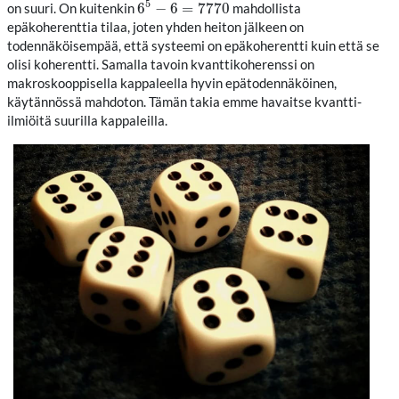
5
6
−
6
=
7770
on suuri. On kuitenkin
mahdollista
6
5
−
6
=
7770
epäkoherenttia tilaa, joten yhden heiton jälkeen on
todennäköisempää, että systeemi on epäkoherentti kuin että se
olisi koherentti. Samalla tavoin kvanttikoherenssi on
makroskooppisella kappaleella hyvin epätodennäköinen,
käytännössä mahdoton. Tämän takia emme havaitse kvantti-
ilmiöitä suurilla kappaleilla.