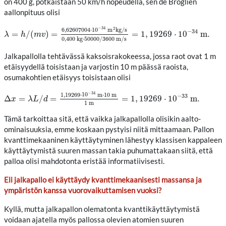
on 400 g, potkaistaan 50 km/h nopeudella, sen de Broglien
aallonpituus olisi
−
34
2
6
,
62607004
⋅
10
m
k
g
/
s
−
34
=
/
(
)
=
=
1
,
19269
⋅
10
m
.
λ
=
h
/
(
m
v
)
=
6
,
62607004
⋅
10
−
34
m
2
k
g
/
s
0
,
400
k
g
⋅
50000
/
3600
m
/
s
λ
h
m
v
0
,
400
k
g
⋅
50000
/
3600
m
/
s
Jalkapallolla tehtävässä kaksoisrakokeessa, jossa raot ovat 1 m
etäisyydellä toisistaan ja varjostin 10 m päässä raoista,
osumakohtien etäisyys toisistaan olisi
−
34
1
,
19269
⋅
10
m
⋅
10
m
−
33
Δ
=
/
=
=
1
,
19269
⋅
10
m
.
Δ
x
=
λ
L
/
d
=
1
,
19269
⋅
10
−
34
m
⋅
10
m
1
m
=
1
,
19269
⋅
10
−
33
m
.
x
λ
L
d
1
m
Tämä tarkoittaa sitä, että vaikka jalkapallolla olisikin aalto-
ominaisuuksia, emme koskaan pystyisi niitä mittaamaan. Pallon
kvanttimekaaninen käyttäytyminen lähestyy klassisen kappaleen
käyttäytymistä suuren massan takia puhumattakaan siitä, että
palloa olisi mahdotonta eristää informatiivisesti.
Eli jalkapallo ei käyttäydy kvanttimekaanisesti massansa ja
ympäristön kanssa vuorovaikuttamisen vuoksi?
Kyllä, mutta jalkapallon olematonta kvanttikäyttäytymistä
voidaan ajatella myös pallossa olevien atomien suuren