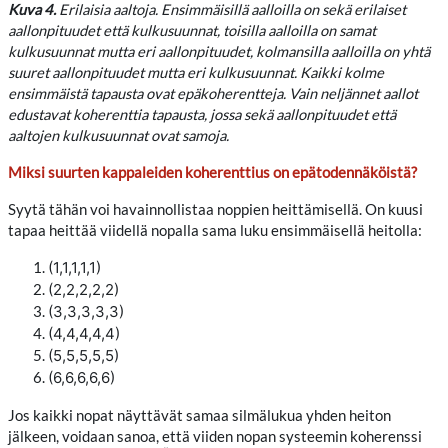
Kuva 4.
Erilaisia aaltoja. Ensimmäisillä aalloilla on sekä erilaiset
aallonpituudet että kulkusuunnat, toisilla aalloilla on samat
kulkusuunnat mutta eri aallonpituudet, kolmansilla aalloilla on yhtä
suuret aallonpituudet mutta eri kulkusuunnat. Kaikki kolme
ensimmäistä tapausta ovat epäkoherentteja. Vain neljännet aallot
edustavat koherenttia tapausta, jossa sekä aallonpituudet että
aaltojen kulkusuunnat ovat samoja.
Miksi suurten kappaleiden koherenttius on epätodennäköistä?
Syytä tähän voi havainnollistaa noppien heittämisellä. On kuusi
tapaa heittää viidellä nopalla sama luku ensimmäisellä heitolla:
(1,1,1,1,1)
(2,2,2,2,2)
(3,3,3,3,3)
(4,4,4,4,4)
(5,5,5,5,5)
(6,6,6,6,6)
Jos kaikki nopat näyttävät samaa silmälukua yhden heiton
jälkeen, voidaan sanoa, että viiden nopan systeemin koherenssi