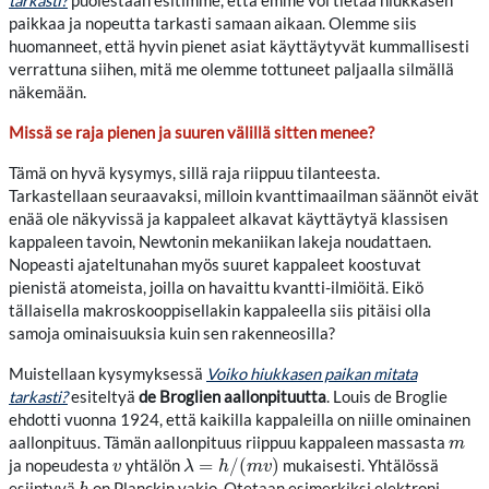
tarkasti?
puolestaan esitimme, että emme voi tietää hiukkasen
paikkaa ja nopeutta tarkasti samaan aikaan. Olemme siis
huomanneet, että hyvin pienet asiat käyttäytyvät kummallisesti
verrattuna siihen, mitä me olemme tottuneet paljaalla silmällä
näkemään.
Missä se raja pienen ja suuren välillä sitten menee?
Tämä on hyvä kysymys, sillä raja riippuu tilanteesta.
Tarkastellaan seuraavaksi, milloin kvanttimaailman säännöt eivät
enää ole näkyvissä ja kappaleet alkavat käyttäytyä klassisen
kappaleen tavoin, Newtonin mekaniikan lakeja noudattaen.
Nopeasti ajateltunahan myös suuret kappaleet koostuvat
pienistä atomeista, joilla on havaittu kvantti-ilmiöitä. Eikö
tällaisella makroskooppisellakin kappaleella siis pitäisi olla
samoja ominaisuuksia kuin sen rakenneosilla?
Muistellaan kysymyksessä
Voiko hiukkasen paikan mitata
tarkasti?
esiteltyä
de Broglien aallonpituutta
. Louis de Broglie
ehdotti vuonna 1924, että kaikilla kappaleilla on niille ominainen
aallonpituus. Tämän aallonpituus riippuu kappaleen massasta
m
m
=
/
(
)
ja nopeudesta
yhtälön
mukaisesti. Yhtälössä
v
λ
=
h
/
(
m
v
)
v
λ
h
m
v
esiintyvä
on Planckin vakio. Otetaan esimerkiksi elektroni,