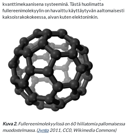
kvanttimekaanisena systeeminä. Tästä huolimatta
fullereenimolekyylin on havaittu käyttäytyvän aaltomaisesti
kaksoisrakokokeessa, aivan kuten elektoninkin.
Kuva 2.
Fullereenimolekyylissä on 60 hiiliatomia pallomaisessa
muodostelmassa. (
Jynto
2011, CC0, Wikimedia Commons)