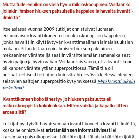
Mutta fullereenikin on vielä hyvin mikroskooppinen. Voidaanko
jollakin ihmisen hiuksen paksuisella kappaleella havaita kvantti-
ilmiöitä?
Itse asiassa vuonna 2009 tutkijat onnistuivat luomaan
ensimmäisen kvanttikoneen eli makroskooppisen kappaleen,
jonka havaittiin käyttäytyvän kvanttimaailman lainalaisuuksien
mukaan. Pituudeltaan noin ihmisen hiuksen paksuinen
mekaaninen värähtelijä saatiin värähtelemään samanaikaisesti
hyvin paljon ja hyvin vähän. Voidaan siis sanoa, että kvanttikone
oli kahden värähtelytilan superpositiossa. Tämä tila oli
periaatteellisesti erilainen kuin värähtelevässä kielessä olevien
seisovien aaltojen superpositio kysymyksessä
Mitä kvantti oikein
tarkoittaa?
.
Kvanttikoneen koko lähestyy jo hiuksen paksuutta eli
makroskooppista kokoluokkaa. Miten vaikka jalkapallo sitten
eroaa siitä?
Tutkijat pystyivät havaitsemaan kvanttikoneella kvantti-ilmiöitä,
koska he onnistuivat
eristämään sen informatiivisesti
eli
karsimaan pois ulkopuoliset häiriötekijät. Tällaisia häiriötekijöitä