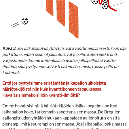
Kuva 3.
Jos jalkapallot käyttäytyisivät kvanttimekaanisesti, raon läpi
potkittuna niiden osumat jakautuisivat maaliin kuten elektronit
varjostimelle. Emme kuitenkaan havaitse jalkapallolla kvantti-
ilmiöitä, sillä pystymme selvästi näkemään, mistä raosta pallo on
kulkenut.
Entä jos pystyisimme eristämään jalkapallon ulkoisista
häiriötekijöistä niin kuin kvanttikoneen tapauksessa.
Havaitsisimmeko silloin kvantti-ilmiöitä?
Emme havaitsisi, sillä häiriötekijöiden lisäksi ongelma on itse
jalkapallon koko, tarkemmin sanottuna sen massa. De Broglien
aallonpituuden yhtälön mukaan kappaleen aallonpituus on sitä
pienempi, mitä suurempi on sen massa. Jos jalkapallo, jonka massa