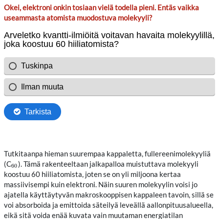
Okei, elektroni onkin tosiaan vielä todella pieni. Entäs vaikka
useammasta atomista muodostuva molekyyli?
Tutkitaanpa hieman suurempaa kappaletta, fullereenimolekyyliä
(C
). Tämä rakenteeltaan jalkapalloa muistuttava molekyyli
60
60
koostuu 60 hiiliatomista, joten se on yli miljoona kertaa
massiivisempi kuin elektroni. Näin suuren molekyylin voisi jo
ajatella käyttäytyvän makroskooppisen kappaleen tavoin, sillä se
voi absorboida ja emittoida säteilyä leveällä aallonpituusalueella,
eikä sitä voida enää kuvata vain muutaman energiatilan