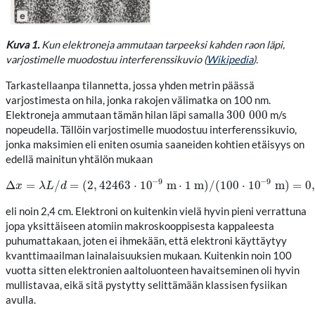
Kuva 1.
Kun elektroneja ammutaan tarpeeksi kahden raon läpi,
varjostimelle muodostuu interferenssikuvio (
Wikipedia
).
Tarkastellaanpa tilannetta, jossa yhden metrin päässä
varjostimesta on hila, jonka rakojen välimatka on 100 nm.
300
000
Elektroneja ammutaan tämän hilan läpi samalla
m/s
300
000
nopeudella. Tällöin varjostimelle muodostuu interferenssikuvio,
jonka maksimien eli eniten osumia saaneiden kohtien etäisyys on
edellä mainitun yhtälön mukaan
−
9
−
9
Δ
=
/
=
(
2
,
42463
⋅
10
m
⋅
1
m
)
/
(
100
⋅
10
m
)
=
0
Δ
x
=
λ
L
/
d
=
(
2
,
42463
⋅
10
−
9
m
⋅
1
m
)
/
(
100
⋅
10
−
9
m
)
=
0
,
0242463
m
x
λ
L
d
eli noin 2,4 cm. Elektroni on kuitenkin vielä hyvin pieni verrattuna
jopa yksittäiseen atomiin makroskooppisesta kappaleesta
puhumattakaan, joten ei ihmekään, että elektroni käyttäytyy
kvanttimaailman lainalaisuuksien mukaan. Kuitenkin noin 100
vuotta sitten elektronien aaltoluonteen havaitseminen oli hyvin
mullistavaa, eikä sitä pystytty selittämään klassisen fysiikan
avulla.