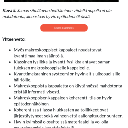
Kuva 5.
Saman silmäluvun heittäminen viidellä nopalla ei ole
mahdotonta, ainoastaan hyvin epätodennäköistä.
Yhteenveto:
Myös makroskooppiset kappaleet noudattavat
kvanttimaailman sääntöjä.
Klassinen fysiikka ja kvanttifysiikka antavat saman
tuloksen makroskooppiselle kappaleelle.
Kvanttimekaaninen systeemi on hyvin altis ulkopuolisille
häiriöille.
Makroskooppista kappaletta on käytännössä mahdotonta
eristää informatiivisesti.
Makroskooppisen kappaleen koherentti tila on hyvin
epätodennäköinen.
Koherentissa tilassa hiukkasten aaltoliikkeet ovat
järjestäytyneet sekä vaiheen että aallonpituuden suhteen.
Hyvin kylmissä olosuhteissä materiaaleilla voi olla
makrokooppisia kvanttiefektejä.