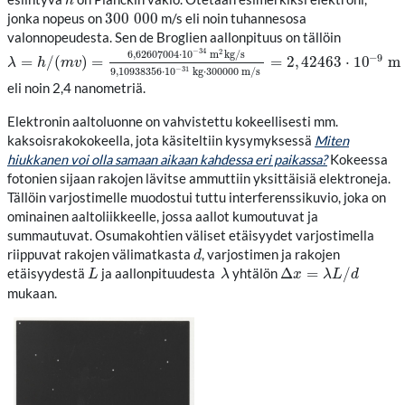
h
h
300
000
jonka nopeus on
m/s eli noin tuhannesosa
300
000
valonnopeudesta. Sen de Broglien aallonpituus on tällöin
−
34
2
6
,
62607004
⋅
10
m
k
g
/
s
−
9
=
/
(
)
=
=
2
,
42463
⋅
10
m
λ
=
h
/
(
m
v
)
=
6
,
62607004
⋅
10
−
34
m
2
k
g
/
s
9
,
10938356
⋅
10
−
31
k
g
⋅
30
λ
h
m
v
−
31
9
,
10938356
⋅
10
k
g
⋅
300000
m
/
s
eli noin 2,4 nanometriä.
Elektronin aaltoluonne on vahvistettu kokeellisesti mm.
kaksoisrakokokeella, jota käsiteltiin kysymyksessä
Miten
hiukkanen voi olla samaan aikaan kahdessa eri paikassa?
Kokeessa
fotonien sijaan rakojen lävitse ammuttiin yksittäisiä elektroneja.
Tällöin varjostimelle muodostui tuttu interferenssikuvio, joka on
ominainen aaltoliikkeelle, jossa aallot kumoutuvat ja
summautuvat. Osumakohtien väliset etäisyydet varjostimella
riippuvat rakojen välimatkasta
, varjostimen ja rakojen
d
d
Δ
=
/
etäisyydestä
ja aallonpituudesta
yhtälön
L
λ
Δ
x
=
λ
L
/
d
L
λ
x
λ
L
d
mukaan.