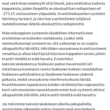
ovat sekä ilman molekyylit että fotonit, joita emittoituu kaikista
kappaleista, joiden lämpötila on absoluuttisen nollapisteen eli
-273,15 celsiusasteen yläpuolella. Kvanttimekaaninen systeemi
häiriintyy herkästi, ja siksi koe suoritettiinkin tyhjiössä
mahdollisimman lähellä absoluuttista nollapistettä.
Makroskooppisen systeemin täydellinen informatiivinen
eristäminen on kuitenkin mahdotonta. Lisäksi mitä
monimutkaisempi systeemi on, sitä vaikeampi se on suojata
ulkopuolisilta häiriöiltä. Häiriöiden seurauksena kvanttisysteemi
romahtaa ja alkaa käyttäytyä klassisen kappaleen tavoin, jolloin
kvantti-ilmiöitä ei enää havaita. Esimerkiksi
kaksoisrakokokeessa hiukkasen paikan havainnointi (eli
mitattaessa kummasta raosta hiukkanen kulkee) romahduttaa
hiukkasen aaltofunktion ja löydämme hiukkasen yhdestä
paikasta, minkä seurauksena interferenssikuvio häviää.
Kvanttikoneen tapauksessa kahden värähtelytilan superpositio
kesti vain muutaman nanosekunnin ennen kuin systeemi altistui
ulkopuolisille häiriöille, eikä kvantti-ilmiöitä enää havaittu.
Jos tekisimme kaksoisrakokokeen oikeilla jalkapalloilla,
pystyisimme näkemään pallon sijainnin minä ajan hetkenä