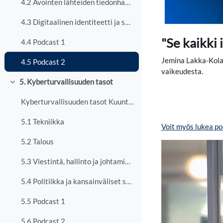
4.2 Avointen lähteiden tiedonhankinta
4.3 Digitaalinen identiteetti ja sosiaalisen median uhat
"Se kaikki 
4.4 Podcast 1
Jemina Lakka-Kolar
4.5 Podcast 2
vaikeudesta.
5. Kyberturvallisuuden tasot
Tiivistä
Kyberturvallisuuden tasot Kuuntele koko teema: Can...
5.1 Tekniikka
Voit myös lukea po
5.2 Talous
5.3 Viestintä, hallinto ja johtaminen
5.4 Politiikka ja kansainväliset suhteet
5.5 Podcast 1
5.6 Podcast 2