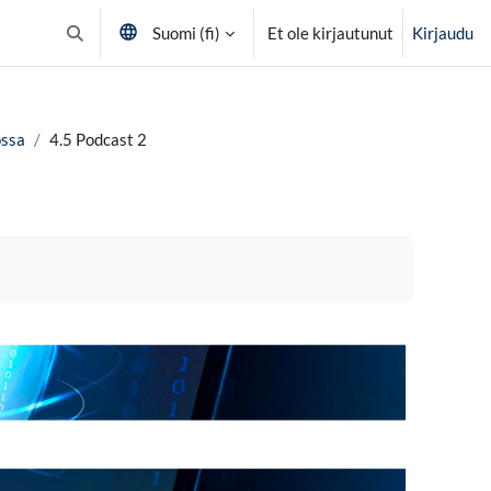
Suomi ‎(fi)‎
Et ole kirjautunut
Kirjaudu
Vaihda hakusyöttöä
ossa
4.5 Podcast 2