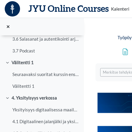
Siirry pääsisältöön
3.3 Kybermaailman turvallisuusuhat
JYU Online Courses
Kalenteri
3.4 Kyberturvallisuuden käytännön taidot
3.5 Omasta kyberturvallisuudesta huolehtiminen
Työpöy
3.6 Salasanat ja autentikointi arjessa
3.7 Podcast
Välitentti 1
Tiivistä
Suorituksen vaa
Merkitse tehdyks
Seuraavaksi suoritat kurssin ensimmäisen välitenti...
Välitentti 1
4. Yksityisyys verkossa
Tiivistä
Yksityisyys digitaalisessa maailmassa Kuuntele kok...
4.1 Digitaalinen jalanjälki ja yksityisyys