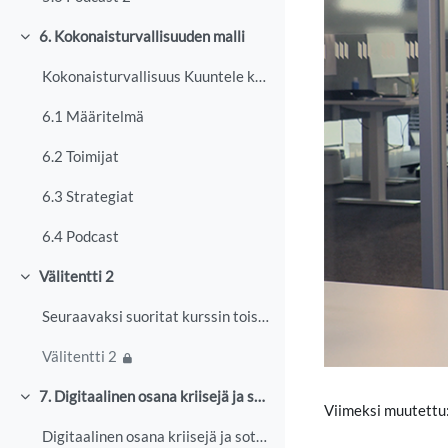
6. Kokonaisturvallisuuden malli
Tiivistä
Kokonaisturvallisuus Kuuntele koko teema: Cannot d...
6.1 Määritelmä
6.2 Toimijat
6.3 Strategiat
6.4 Podcast
Välitentti 2
Tiivistä
Seuraavaksi suoritat kurssin toisen välitentin. Te...
Välitentti 2
7. Digitaalinen osana kriisejä ja sotia
Tiivistä
Viimeksi muutettu:
Digitaalinen osana kriisejä ja sotia Kuuntele koko...