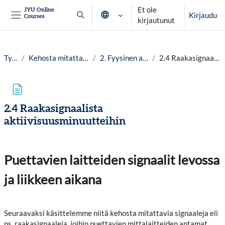
Siirry pääsisältöön
Et ole
JYU Online
Kirjaudu
Courses
Vaihda hakusyöttöä
kirjautunut
Sivupaneeli
Työpöytä
Kehosta mitattava hyvinvointitieto lv.25-26
2. Fyysinen aktiivisuus ja harjoittelu
2.4 Raakasignaalista aktiivisuusminuutteihin
2.4 Raakasignaalista
aktiivisuusminuutteihin
Suorituksen vaatimukset
Puettavien laitteiden signaalit levossa
ja liikkeen aikana
Seuraavaksi käsittelemme niitä kehosta mitattavia signaaleja eli
ns. raakasignaaleja, joihin puettavien mittalaitteiden antamat