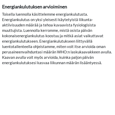
Energiankulutuksen arvioiminen
Toisella luennolla käsittelemme energiankulutusta.
Energiankulutus on yksi yleisesti käytetyistä liikunta-
aktiivisuuden määrää ja tehoa kuvaavista fysiologisista
muuttujista. Luennolla kerromme, mistä osista päivän
kokonaisenergiankulutus koostuu ja mitkä asiat vaikuttavat
energiankulutukseen. Energiankulutukseen liittyvällä
luentotallenteella ohjeistamme, miten voit itse arvioida oman
perusaineenvaihduntasi määrän WHO:n laskukaavakkeen avulla.
Kaavan avulla voit myös arvioida, kuinka paljon päivän
energiankulutuksesi kasvaa liikunnan määrän lisääntyessä.