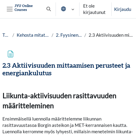
Siirry pääsisältöön
Et ole
JYU Online
Kirjaudu
Courses
Vaihda hakusyöttöä
kirjautunut
Sivupaneeli
Työpöytä
Kehosta mitattava hyvinvointitieto lv.25-26
2. Fyysinen aktiivisuus ja harjoittelu
2.3 Aktiivisuuden mittaamisen perusteet ja energiankulutus
2.3 Aktiivisuuden mittaamisen perusteet ja
energiankulutus
Suorituksen vaatimukset
Liikunta-aktiivisuuden rasittavuuden
määritteleminen
Ensimmäisellä luennolla määrittelemme liikunnan
rasittavuustasoa Borgin asteikon ja MET-kerrannaisen kautta.
Luennolla kerromme myös lyhyesti, millaisin menetelmin liikunta-