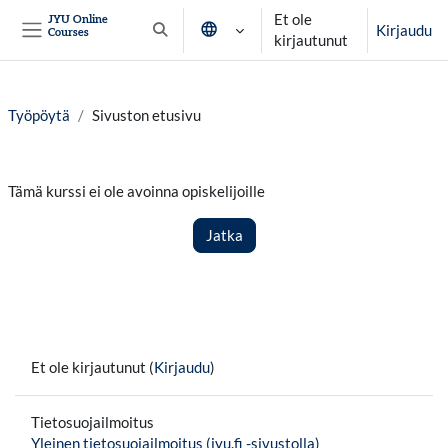
Siirry pääsisältöön
Et ole
JYU Online
Kirjaudu
Courses
Vaihda hakusyöttöä
kirjautunut
Sivupaneeli
Työpöytä
Sivuston etusivu
Tämä kurssi ei ole avoinna opiskelijoille
Jatka
Et ole kirjautunut (
Kirjaudu
)
Tietosuojailmoitus
Yleinen tietosuojailmoitus (jyu.fi -sivustolla)