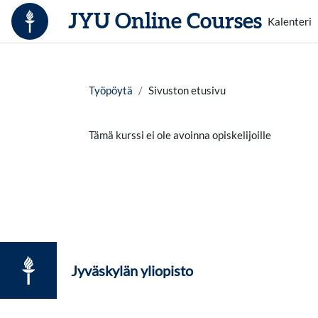
Siirry pääsisältöön
JYU Online Courses
Kalenteri
Työpöytä
Sivuston etusivu
Tämä kurssi ei ole avoinna opiskelijoille
Jyväskylän yliopisto