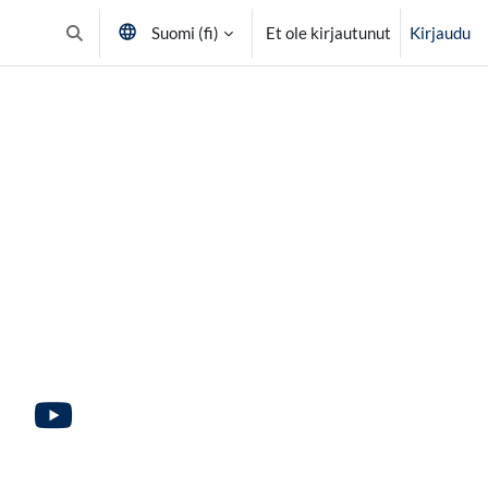
Suomi ‎(fi)‎
Et ole kirjautunut
Kirjaudu
Vaihda hakusyöttöä