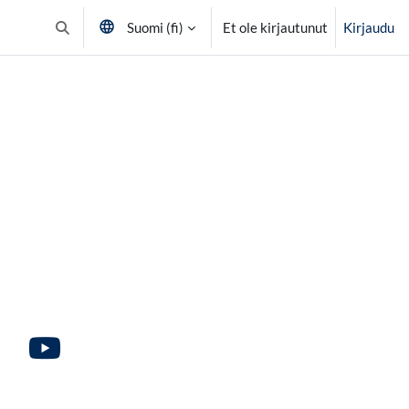
Suomi ‎(fi)‎
Et ole kirjautunut
Kirjaudu
Vaihda hakusyöttöä