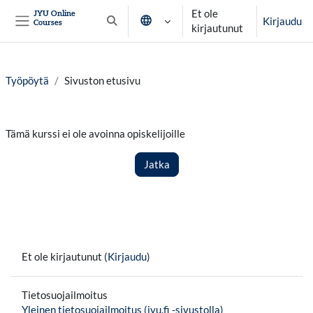
Siirry pääsisältöön
Et ole
JYU Online
Kirjaudu
Courses
Vaihda hakusyöttöä
kirjautunut
Sivupaneeli
Työpöytä
Sivuston etusivu
Tämä kurssi ei ole avoinna opiskelijoille
Jatka
Et ole kirjautunut (
Kirjaudu
)
Tietosuojailmoitus
Yleinen tietosuojailmoitus (jyu.fi -sivustolla)