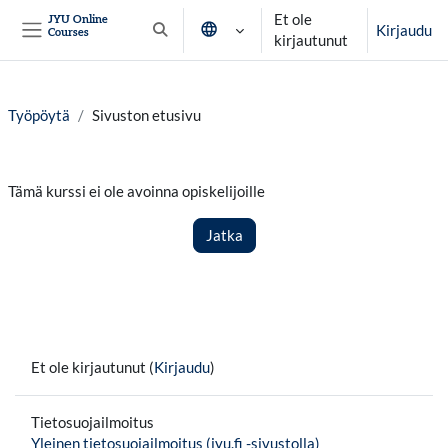
Siirry pääsisältöön
Et ole
JYU Online
Kirjaudu
Courses
Vaihda hakusyöttöä
kirjautunut
Sivupaneeli
Työpöytä
Sivuston etusivu
Tämä kurssi ei ole avoinna opiskelijoille
Jatka
Et ole kirjautunut (
Kirjaudu
)
Tietosuojailmoitus
Yleinen tietosuojailmoitus (jyu.fi -sivustolla)