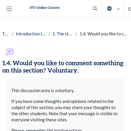
Siirry pääsisältöön
JYU Online Courses
E
Vaihda hakusyöttöä
Sivupaneeli
Työpöytä
Introduction to planetary well-being, 25-26
1. The state of the planet Earth
1.4. Would you like to comment something on this section? Voluntary.
1.4. Would you like to comment something
on this section? Voluntary.
Suorituksen vaatimukset
This discussion area is voluntary.
If you have some thoughts and opinions related to the
subject of this section, you may share your thoughts to
the other students. Note that your message is visible to
everyone visiting these sites.
Please, remember the good practices.