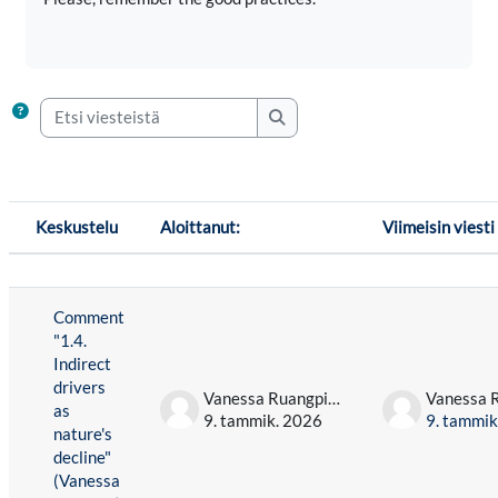
Etsi viesteistä
Etsi viesteistä
Keskustelu
Aloittanut:
Viimeisin viesti
Tilanne
Lista keskusteluista. Näytetään 1 / 1 kesku
Comment
"1.4.
Indirect
drivers
Vanessa Ruangpiyakul Mariano
as
9. tammik. 2026
9. tammik
nature's
decline"
(Vanessa