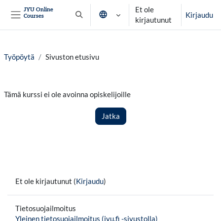
Siirry pääsisältöön
Et ole
JYU Online
Kirjaudu
Courses
Vaihda hakusyöttöä
kirjautunut
Sivupaneeli
Työpöytä
Sivuston etusivu
Tämä kurssi ei ole avoinna opiskelijoille
Jatka
Et ole kirjautunut (
Kirjaudu
)
Tietosuojailmoitus
Yleinen tietosuojailmoitus (jyu.fi -sivustolla)