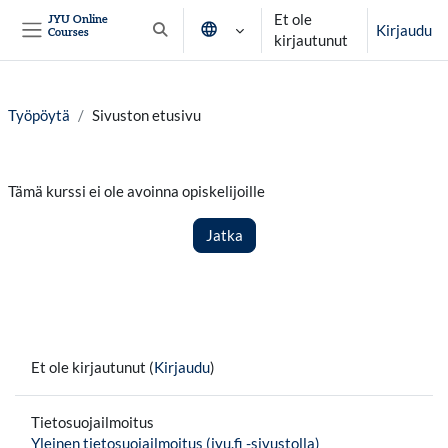
Siirry pääsisältöön
Et ole
JYU Online
Kirjaudu
Courses
Vaihda hakusyöttöä
kirjautunut
Sivupaneeli
Työpöytä
Sivuston etusivu
Tämä kurssi ei ole avoinna opiskelijoille
Jatka
Et ole kirjautunut (
Kirjaudu
)
Tietosuojailmoitus
Yleinen tietosuojailmoitus (jyu.fi -sivustolla)