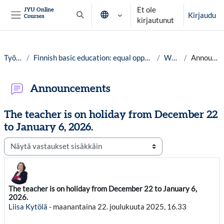
Siirry pääsisältöön
Et ole
JYU Online
Kirjaudu
Courses
Vaihda hakusyöttöä
kirjautunut
Sivupaneeli
Työpöytä
Finnish basic education: equal opportunities for all, year 25-26
Welcome
Announcements
Announcements
The teacher is on holiday from December 22
to January 6, 2026.
Näytön tila
The teacher is on holiday from December 22 to January 6,
Vastausten määrä: 0
2026.
Liisa Kytölä
-
maanantaina 22. joulukuuta 2025, 16.33