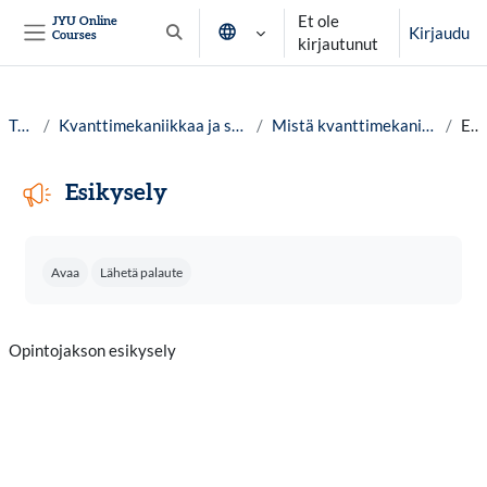
Siirry pääsisältöön
Et ole
JYU Online
Kirjaudu
Courses
Vaihda hakusyöttöä
kirjautunut
Sivupaneeli
Työpöytä
Kvanttimekaniikkaa ja suhteellisuusteoriaa yleissivistävästi, lv. 25-26
Mistä kvanttimekaniikassa ja suhteellisuusteoriassa on kyse?
Esikysely
Esikysely
Suorituksen vaatimukset
Avaa
Lähetä palaute
Opintojakson esikysely