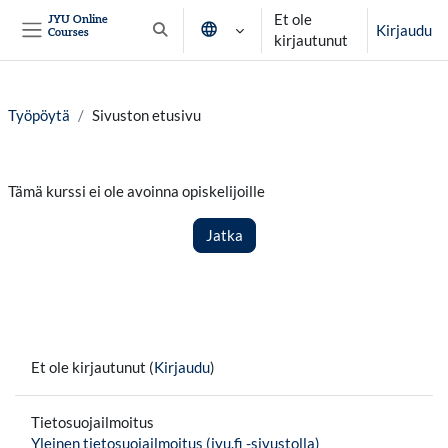
Siirry pääsisältöön
Et ole
JYU Online
Kirjaudu
Courses
Vaihda hakusyöttöä
kirjautunut
Sivupaneeli
Työpöytä
Sivuston etusivu
Tämä kurssi ei ole avoinna opiskelijoille
Jatka
Et ole kirjautunut (
Kirjaudu
)
Tietosuojailmoitus
Yleinen tietosuojailmoitus (jyu.fi -sivustolla)