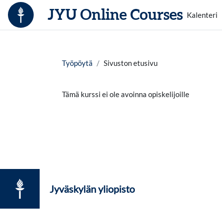
Siirry pääsisältöön
JYU Online Courses
Kalenteri
Työpöytä
Sivuston etusivu
Tämä kurssi ei ole avoinna opiskelijoille
Jyväskylän yliopisto