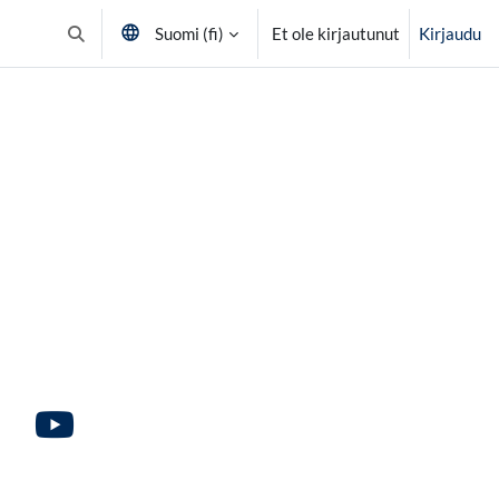
Suomi ‎(fi)‎
Et ole kirjautunut
Kirjaudu
Vaihda hakusyöttöä