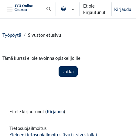
Siirry pääsisältöön
Et ole
JYU Online
Kirjaudu
Courses
Vaihda hakusyöttöä
kirjautunut
Sivupaneeli
Työpöytä
Sivuston etusivu
Tämä kurssi ei ole avoinna opiskelijoille
Jatka
Et ole kirjautunut (
Kirjaudu
)
Tietosuojailmoitus
Yleinen tietosuojailmoitus (jyu.fi -sivustolla)