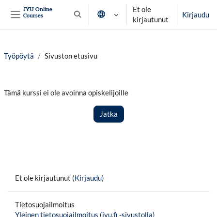
Siirry pääsisältöön
Et ole
JYU Online
Kirjaudu
Courses
Vaihda hakusyöttöä
kirjautunut
Sivupaneeli
Työpöytä
Sivuston etusivu
Tämä kurssi ei ole avoinna opiskelijoille
Jatka
Et ole kirjautunut (
Kirjaudu
)
Tietosuojailmoitus
Yleinen tietosuojailmoitus (jyu.fi -sivustolla)