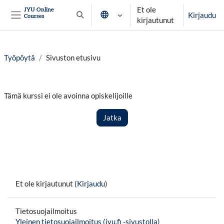
Siirry pääsisältöön
Et ole
JYU Online
Kirjaudu
Courses
Vaihda hakusyöttöä
kirjautunut
Sivupaneeli
Työpöytä
Sivuston etusivu
Tämä kurssi ei ole avoinna opiskelijoille
Jatka
Et ole kirjautunut (
Kirjaudu
)
Tietosuojailmoitus
Yleinen tietosuojailmoitus (jyu.fi -sivustolla)