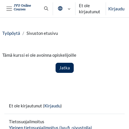
Siirry pääsisältöön
Et ole
JYU Online
Kirjaudu
Courses
Vaihda hakusyöttöä
kirjautunut
Sivupaneeli
Työpöytä
Sivuston etusivu
Tämä kurssi ei ole avoinna opiskelijoille
Jatka
Et ole kirjautunut (
Kirjaudu
)
Tietosuojailmoitus
Yleinen tietosuojailmoitus (jyu.fi -sivustolla)