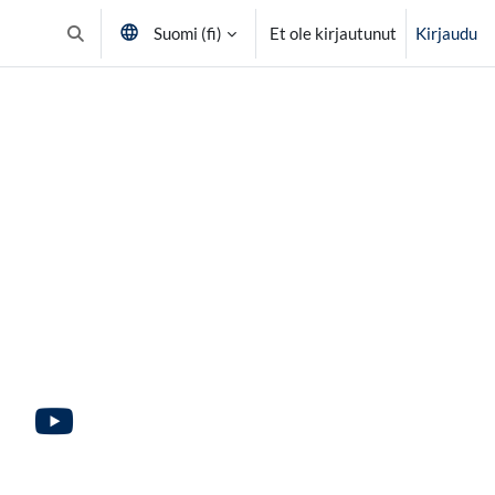
Suomi ‎(fi)‎
Et ole kirjautunut
Kirjaudu
Vaihda hakusyöttöä