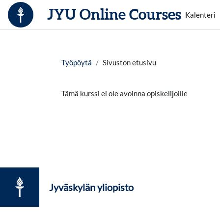
Siirry pääsisältöön
JYU Online Courses
Kalenteri
Työpöytä
Sivuston etusivu
Tämä kurssi ei ole avoinna opiskelijoille
Jyväskylän yliopisto